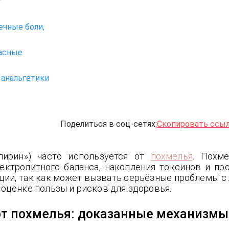
т
ечные боли,
асные
 анальгетики
Поделиться в соц-сетях:
Скопировать ссы
пирин») часто используется от
похмелья
. Похм
лектролитного баланса, накопления токсинов и п
ии, так как может вызвать серьёзные проблемы с
оценке пользы и рисков для здоровья.
от похмелья: доказанные механизмы