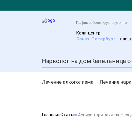
График работы: круглосуточно
Колл-центр:
Санкт-Петербург
,
площа
Нарколог на дом
Капельница о
Лечение алкоголизма
Лечение нар
Главная
Статьи
Аспирин при похмелье ког