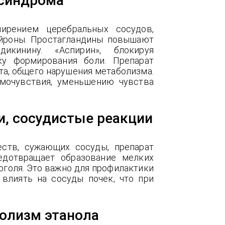
 синдрома
ирением церебральных сосудов,
ейроны. Простагландины повышают
икинину. «Аспирин», блокируя
ку формирования боли. Препарат
та, общего нарушения метаболизма.
мочувствия, уменьшению чувства
и, сосудистые реакции
еств, сужающих сосуды, препарат
едотвращает образование мелких
оголя. Это важно для профилактики
влиять на сосуды почек, что при
болизм этанола