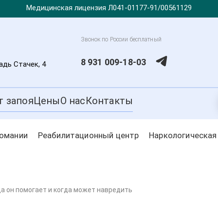
Медицинская лицензия Л041-01177-91/00561129
Звонок по России бесплатный
8 931 009-18-03
дь Стачек, 4
т запоя
Цены
О нас
Контакты
комании
Реабилитационный центр
Наркологическая
да он помогает и когда может навредить