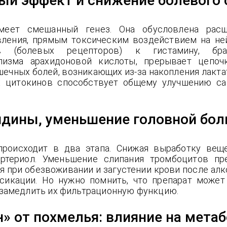
ый эффект и снижение болевого
меет смешанный генез. Она обусловлена расш
ления, прямым токсическим воздействием на н
ов (болевых рецепторов) к гистамину, брад
лизма арахидоновой кислоты, прерывает цепоч
чных болей, возникающих из-за накопления лакта
х цитокинов способствует общему улучшению са
ндины, уменьшение головной бол
роисходит в два этапа. Снижая выработку вещ
артериол. Уменьшение слипания тромбоцитов пр
я при обезвоживании и загустении крови после алк
сикации. Но нужно помнить, что препарат может 
замедлить их фильтрационную функцию.
н» от похмелья: влияние на мета