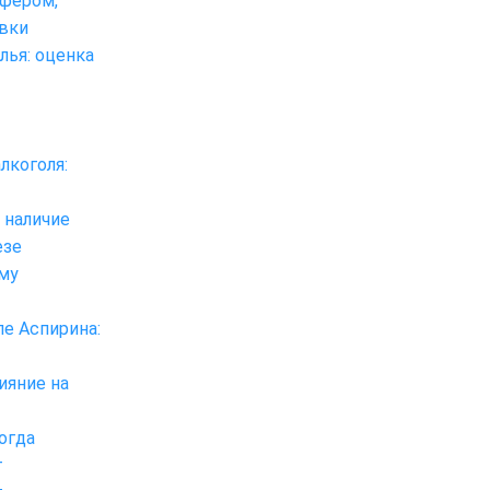
уфером,
вки
лья: оценка
лкоголя:
 наличие
езе
ему
ле Аспирина:
ияние на
огда
т