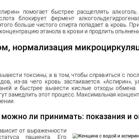
спирин» помогает быстрее расщеплять алкоголь
ислота блокирует фермент алкогольдегидрогена
этого больше чистого спирта попадает в кровь. П
 концентрацию этанола в крови и продлить опьянени
ом, нормализация микроциркуляц
 вывести токсины, а в том, чтобы справиться с пос
ов, из-за чего кровь застаивается. «Аспирин», 
аней и быстрее вывести кислые отходы обмена. 
гут замедлить этот процесс. Максимальная концентр
чении.
 можно ли принимать: показания и 
ависит от выраженности
статуса пациента. Его