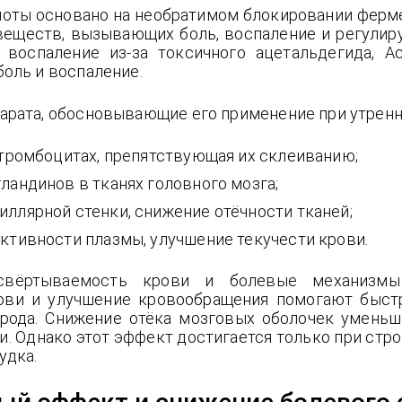
оты основано на необратимом блокировании ферме
веществ, вызывающих боль, воспаление и регулир
воспаление из-за токсичного ацетальдегида, А
оль и воспаление.
арата, обосновывающие его применение при утренн
 тромбоцитах, препятствующая их склеиванию;
ландинов в тканях головного мозга;
ллярной стенки, снижение отёчности тканей;
ктивности плазмы, улучшение текучести крови.
свёртываемость крови и болевые механизм
ви и улучшение кровообращения помогают быстр
ода. Снижение отёка мозговых оболочек уменьша
ли. Однако этот эффект достигается только при стр
удка.