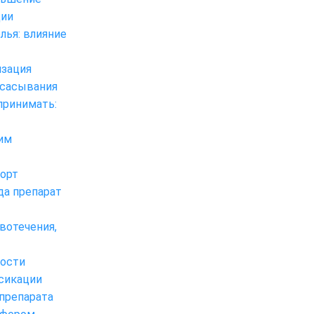
ции
лья: влияние
изация
всасывания
принимать:
тим
орт
да препарат
вотечения,
ности
ксикации
препарата