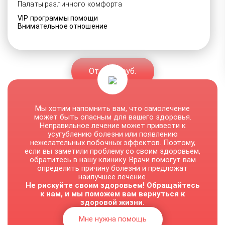
Палаты различного комфорта
VIP программы помощи
Внимательное отношение
От 1500 руб.
Мы хотим напомнить вам, что самолечение
может быть опасным для вашего здоровья.
Неправильное лечение может привести к
усугублению болезни или появлению
нежелательных побочных эффектов. Поэтому,
если вы заметили проблему со своим здоровьем,
обратитесь в нашу клинику. Врачи помогут вам
определить причину болезни и предложат
наилучшее лечение.
Не рискуйте своим здоровьем! Обращайтесь
к нам, и мы поможем вам вернуться к
здоровой жизни.
Мне нужна помощь