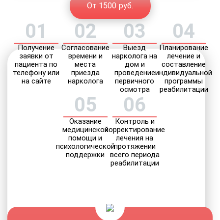
От 1500 руб.
01
02
03
04
Получение
Согласование
Выезд
Планирование
заявки от
времени и
нарколога на
лечение и
пациента по
места
дом и
составление
телефону или
приезда
проведение
индивидуальной
на сайте
нарколога
первичного
программы
осмотра
реабилитации
05
06
Оказание
Контроль и
медицинской
корректирование
помощи и
лечения на
психологической
протяжении
поддержки
всего периода
реабилитации