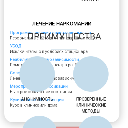
ЛЕЧЕНИЕ НАРКОМАНИИ
Программы лечения наркозависимости
ПРЕИМУЩЕСТВА
Персональные методики при оказании услуг
УБОД
Исключительно в условиях стационара
Реабилитация наркозависимости
Поможем с подбором центра реабилитации
Солевая аддикция
Лечение самых тяжелых зависимостей
Мероприятия детоксикации
Быстрое облегчение состояния
АНОНИМНОСТЬ
ПРОВЕРЕННЫЕ
Купирование абстиненции
КЛИНИЧЕСКИЕ
Курс в клинике или дома
МЕТОДЫ