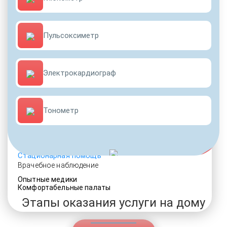
Пульсоксиметр
ДРУГИЕ УСЛУГИ ДЛЯ ЗАВИСИМЫХ
Электрокардиограф
Услуги адвоката
Внимательное отношение
VIP программы помощи
Социальные программы
Тонометр
Возвращение интереса к жизни
Игромания
Лудомания
По статье 228
Стационарная помощь
Врачебное наблюдение
Опытные медики
Комфортабельные палаты
Этапы оказания услуги на дому