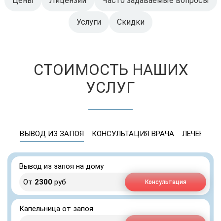
Цены
Лицензии
Часто задаваемые вопросы
Услуги
Скидки
СТОИМОСТЬ НАШИХ
УСЛУГ
ВЫВОД ИЗ ЗАПОЯ
КОНСУЛЬТАЦИЯ ВРАЧА
ЛЕЧЕНИЕ 
Вывод из запоя на дому
От
2300
руб
Консультация
Капельница от запоя