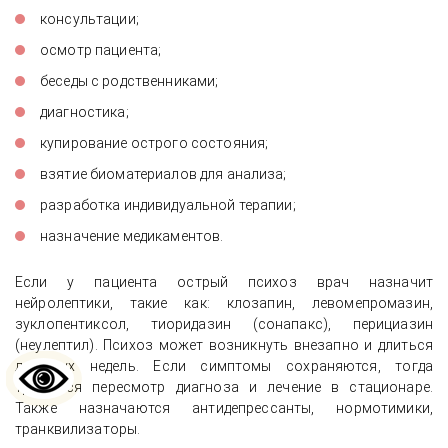
консультации;
осмотр пациента;
беседы с родственниками;
диагностика;
купирование острого состояния;
взятие биоматериалов для анализа;
разработка индивидуальной терапии;
назначение медикаментов.
Если у пациента острый психоз врач назначит
нейролептики, такие как: клозапин, левомепромазин,
зуклопентиксол, тиоридазин (сонапакс), перициазин
(неулептил). Психоз может возникнуть внезапно и длиться
до двух недель. Если симптомы сохраняются, тогда
требуется пересмотр диагноза и лечение в стационаре.
Также назначаются антидепрессанты, нормотимики,
транквилизаторы.