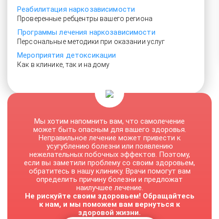
Реабилитация наркозависимости
Проверенные ребцентры вашего региона
Программы лечения наркозависимости
Персональные методики при оказании услуг
Мероприятия детоксикации
Как в клинике, так и на дому
От 3500 руб.
Мы хотим напомнить вам, что самолечение
может быть опасным для вашего здоровья.
Неправильное лечение может привести к
усугублению болезни или появлению
нежелательных побочных эффектов. Поэтому,
если вы заметили проблему со своим здоровьем,
обратитесь в нашу клинику. Врачи помогут вам
определить причину болезни и предложат
наилучшее лечение.
Не рискуйте своим здоровьем! Обращайтесь
к нам, и мы поможем вам вернуться к
здоровой жизни.