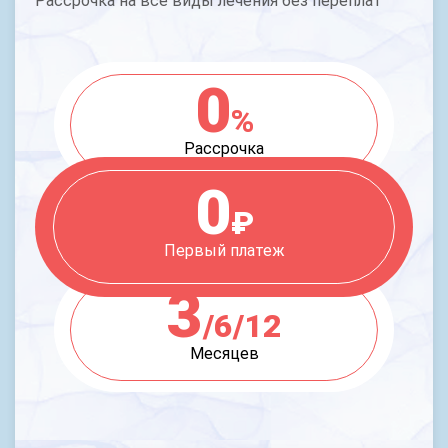
Рассрочка на все виды лечения без переплат
0
%
Рассрочка
0
₽
Первый платеж
3
/6/12
Месяцев