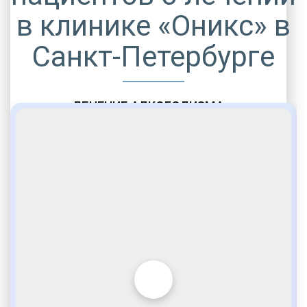
в клинике «Оникс» в
Санкт-Петербурге
ЛЕЧЕНИЕ АЛКОГОЛИЗМА
Реабилитация алкозависимости
Проверенные ребцентры вашего региона
Лечение женского алкоголизма
Индивидуально подобранная терапия
Выводим из запойного состояния
Как на дому, так и в клинике
Выезд нарколога 24/7
Выезд в течение 30 мин.
Кодировка алкоголизма
Индивидуальные программы
Мероприятия детоксикации
Стационарное лечение