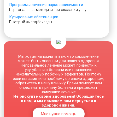
Программы лечения наркозависимости
Персональные методики при оказании услуг
Купирование абстиненции
Быстрый выезд бригады
От 3500 руб.
Мы хотим напомнить вам, что самолечение
может быть опасным для вашего здоровья.
Неправильное лечение может привести к
усугублению болезни или появлению
нежелательных побочных эффектов. Поэтому,
если вы заметили проблему со своим здоровьем,
обратитесь в нашу клинику. Врачи помогут вам
определить причину болезни и предложат
наилучшее лечение.
Не рискуйте своим здоровьем! Обращайтесь
к нам, и мы поможем вам вернуться к
здоровой жизни.
Мне нужна помощь