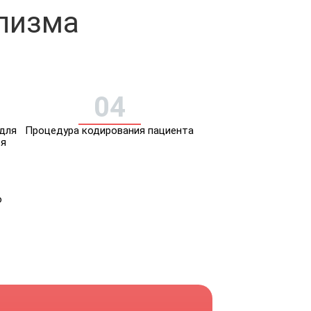
олизма
04
для
Процедура кодирования пациента
ья
о