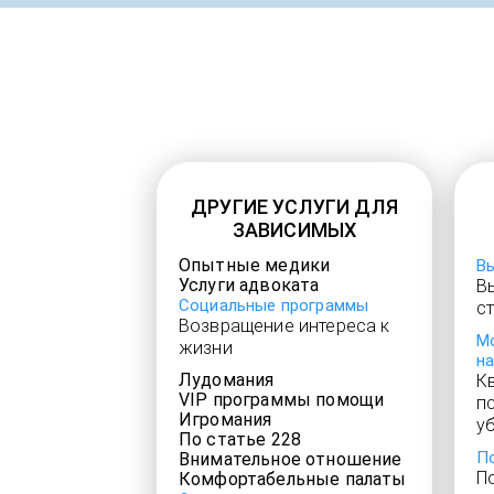
ДРУГИЕ УСЛУГИ ДЛЯ
ЗАВИСИМЫХ
Опытные медики
В
Услуги адвоката
В
Социальные программы
с
Возвращение интереса к
М
жизни
н
Лудомания
К
VIP программы помощи
п
Игромания
у
По статье 228
П
Внимательное отношение
П
Комфортабельные палаты