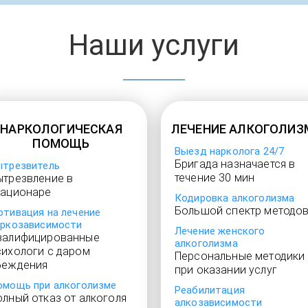
Наши услуги
НАРКОЛОГИЧЕСКАЯ
ЛЕЧЕНИЕ АЛКОГОЛИЗ
ПОМОЩЬ
Выезд нарколога 24/7
Бригада назначается в
ытрезвитель
течение 30 мин
ытрезвление в
тационаре
Кодировка алкоголизма
Большой спектр методо
отивация на лечение
аркозависимости
Лечение женского
валифицированные
алкоголизма
сихологи с даром
Персональные методики
беждения
при оказании услуг
омощь при алкоголизме
Реабилитация
олный отказ от алкоголя
алкозависимости