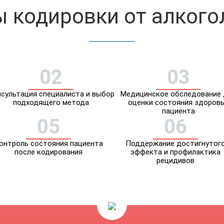
 кодировки от алког
02
03
сультация специалиста и выбор
Медицинское обследование 
подходящего метода
оценки состояния здоров
пациента
05
06
онтроль состояния пациента
Поддержание достигнутог
после кодирования
эффекта и профилактика
рецидивов