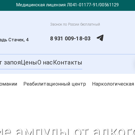
Медицинская лицензия Л041-01177-91/00561129
Звонок по России бесплатный
8 931 009-18-03
дь Стачек, 4
т запоя
Цены
О нас
Контакты
комании
Реабилитационный центр
Наркологическая
е ампулы от алког