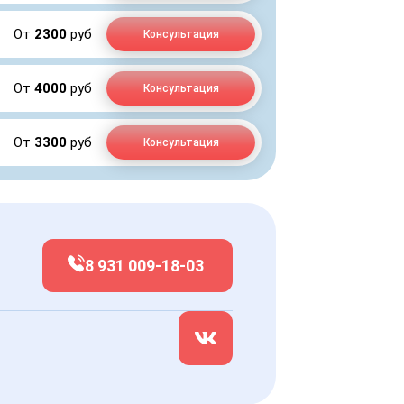
От
2300
руб
Консультация
От
4000
руб
Консультация
От
3300
руб
Консультация
8 931 009-18-03