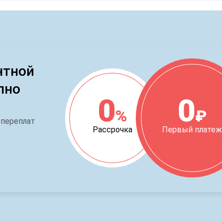
нтной
пно
0
0
%
₽
 переплат
Рассрочка
Первый плате