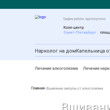
График работы: круглосуточно
Колл-центр:
Санкт-Петербург
,
площа
Нарколог на дом
Капельница о
Лечение алкоголизма
Лечение нар
Главная
Вшивание ампулы от алкоголизма
Вшивани