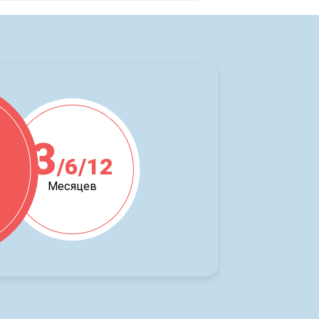
3
/6/12
ж
Месяцев