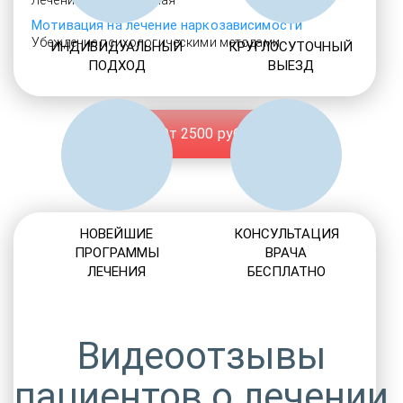
Лечение Вашего случая
Мотивация на лечение наркозависимости
Убеждение психологическими методами
ИНДИВИДУАЛЬНЫЙ
КРУГЛОСУТОЧНЫЙ
ПОДХОД
ВЫЕЗД
От 2500 руб.
НОВЕЙШИЕ
КОНСУЛЬТАЦИЯ
ПРОГРАММЫ
ВРАЧА
ЛЕЧЕНИЯ
БЕСПЛАТНО
Видеоотзывы
пациентов о лечении