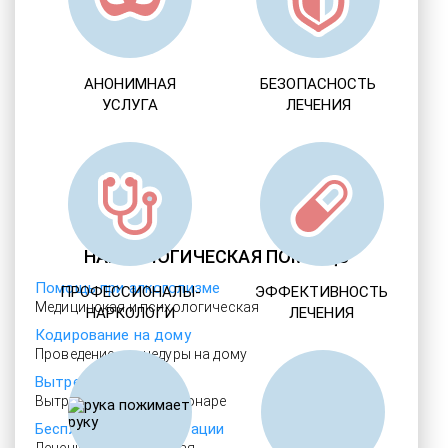
АНОНИМНАЯ
БЕЗОПАСНОСТЬ
УСЛУГА
ЛЕЧЕНИЯ
НАРКОЛОГИЧЕСКАЯ ПОМОЩЬ
Помощь при алкоголизме
ПРОФЕССИОНАЛЫ-
ЭФФЕКТИВНОСТЬ
Медицинская и психологическая
НАРКОЛОГИ
ЛЕЧЕНИЯ
Кодирование на дому
Проведение процедуры на дому
Вытрезвитель
Вытрезвление в стационаре
Бесплатные консультации