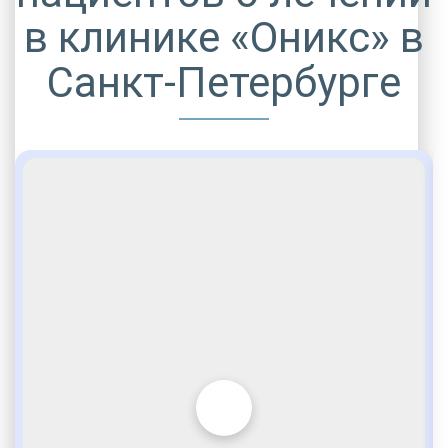
в клинике «Оникс» в
Санкт-Петербурге
ДРУГИЕ УСЛУГИ ДЛЯ ЗАВИСИМЫХ
Игромания
Комфортабельные палаты
VIP программы помощи
Социальные программы
Полная ресоциализация
Внимательное отношение
Опытные медики
По статье 228
Услуги адвоката
Стационарная помощь
Врачебное наблюдение