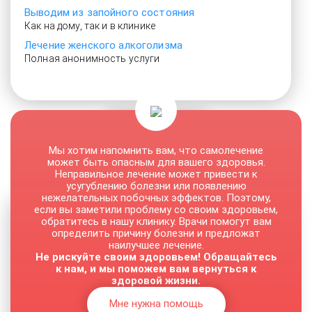
Выводим из запойного состояния
Как на дому, так и в клинике
Лечение женского алкоголизма
Полная анонимность услуги
От 3000 руб.
Мы хотим напомнить вам, что самолечение
может быть опасным для вашего здоровья.
Неправильное лечение может привести к
усугублению болезни или появлению
нежелательных побочных эффектов. Поэтому,
если вы заметили проблему со своим здоровьем,
обратитесь в нашу клинику. Врачи помогут вам
определить причину болезни и предложат
наилучшее лечение.
Не рискуйте своим здоровьем! Обращайтесь
к нам, и мы поможем вам вернуться к
здоровой жизни.
Мне нужна помощь