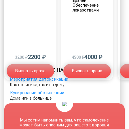
врачей
Обеспечение
лекарствами
2200 ₽
4000 ₽
3200 ₽
4500 ₽
ЛЕЧЕНИЕ НАРКОМАНИИ
Вызвать врача
Вызвать врача
Мероприятия детоксикации
Как в клинике, так и на дому
Купирование абстиненции
Дома или в больнице
УБОД
Безопасно и без стресса
Реабилитация наркозависимости
Мы хотим напомнить вам, что самолечение
может быть опасным для вашего здоровья.
Только проверенные клиники