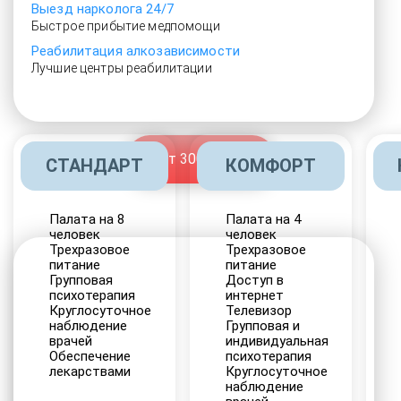
Выезд нарколога 24/7
Быстрое прибытие медпомощи
Реабилитация алкозависимости
Лучшие центры реабилитации
От 3000 руб.
СТАНДАРТ
КОМФОРТ
Палата на 8
Палата на 4
человек
человек
Трехразовое
Трехразовое
питание
питание
Групповая
Доступ в
психотерапия
интернет
Круглосуточное
Телевизор
наблюдение
Групповая и
врачей
индивидуальная
Обеспечение
психотерапия
лекарствами
Круглосуточное
наблюдение