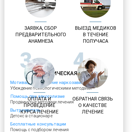
ЗАЯВКА, СБОР
ВЫЕЗД МЕДИКОВ
ПРЕДВАРИТЕЛЬНОГО
В ТЕЧЕНИЕ
АНАМНЕЗА
ПОЛУЧАСА
3
4
НАРКОЛОГИЧЕСКАЯ ПОМОЩЬ
Мотивация на лечение наркозависимости
Убеждение психологическими методами
Помощь при алкоголизме
ОПЛАТА И
ОБРАТНАЯ СВЯЗЬ
Продвинутые методики лечения
ПРОВЕДЕНИЕ
О КАЧЕСТВЕ
Вытрезвитель
КУРСА ЛЕЧЕНИЕ
ЛЕЧЕНИЕ
Детокс в стационаре
Бесплатные консультации
Помощь с подбором лечения