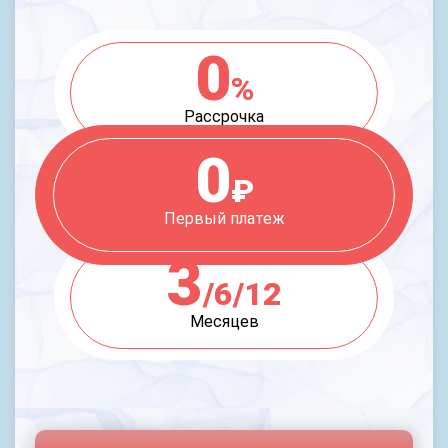
0
%
Рассрочка
0
₽
Первый платеж
3
/6/12
Месяцев