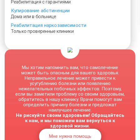
Реабилитация с гарантиями
Купирование абстиненции
Дома или в больнице
Реабилитация наркозависимости
Только проверенные клиники
От 3500 руб.
Мы хотим напомнить вам, что самолечение
может быть опасным для вашего здоровья.
Неправильное лечение может привести к
усугублению болезни или появлению
нежелательных побочных эффектов. Поэтому,
если вы заметили проблему со своим здоровьем,
обратитесь в нашу клинику. Врачи помогут вам
определить причину болезни и предложат
наилучшее лечение.
Не рискуйте своим здоровьем! Обращайтесь
к нам, и мы поможем вам вернуться к
здоровой жизни.
Мне нужна помощь