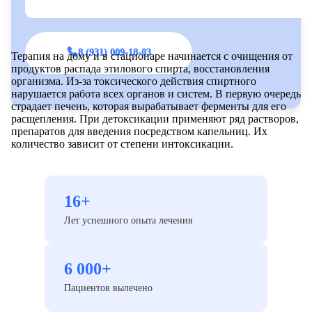
8 (931) 009-18-03
Терапия на дому и в стационаре начинается с очищения от
продуктов распада этилового спирта, восстановления
организма. Из-за токсического действия спиртного
нарушается работа всех органов и систем. В первую очередь
страдает печень, которая вырабатывает ферменты для его
расщепления. При детоксикации применяют ряд растворов,
препаратов для введения посредством капельниц. Их
количество зависит от степени интоксикации.
16+
Лет успешного опыта лечения
6 000+
Пациентов вылечено