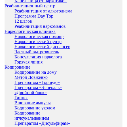
Капельница от наркотиков
Реабилитационный центр
Реабилитация от алкоголизма
Программа Day Top
12 шагов
Реабилитация наркоманов
Наркологическая клиника
Наркологическая помощь
Наркологический центр
Наркологический диспансер
Частный вытрезвитель
Консультация нарколога
Горячая линия
Кодирование
Кодирование на дому
Метод Довженко
Препаратом «Торпедо»
Препаратом «Эспераль»
«Двойной блок»
Гипноз
Вшивание ампулы
Кодирование уколом
Кодирование
иглоукалыванием
Препаратом «Дисульфирам»