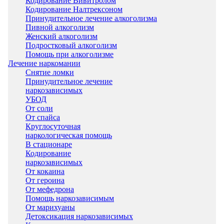
Кодирование Вивитролом
Кодирование Налтрексоном
Принудительное лечение алкоголизма
Пивной алкоголизм
Женский алкоголизм
Подростковый алкоголизм
Помощь при алкоголизме
Лечение наркомании
Снятие ломки
Принудительное лечение
наркозависимых
УБОД
От соли
От спайса
Круглосуточная
наркологическая помощь
В стационаре
Кодирование
наркозависимых
От кокаина
От героина
От мефедрона
Помощь наркозависимым
От марихуаны
Детоксикация наркозависимых