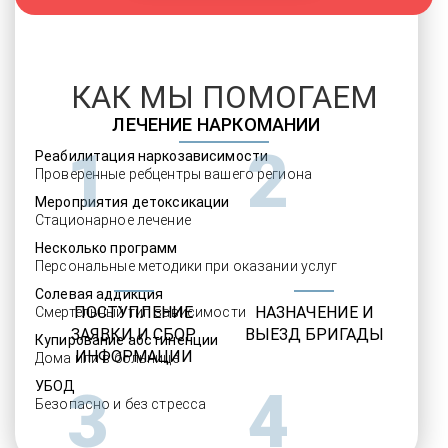
КАК МЫ ПОМОГАЕМ
ЛЕЧЕНИЕ НАРКОМАНИИ
1
2
Реабилитация наркозависимости
Проверенные ребцентры вашего региона
Мероприятия детоксикации
Стационарное лечение
Несколько программ
Персональные методики при оказании услуг
Солевая аддикция
ПОСТУПЛЕНИЕ
НАЗНАЧЕНИЕ И
Смертельный тип зависимости
ЗАЯВКИ И СБОР
ВЫЕЗД БРИГАДЫ
Купирование абстиненции
ИНФОРМАЦИИ
Дома или в больнице
УБОД
3
4
Безопасно и без стресса