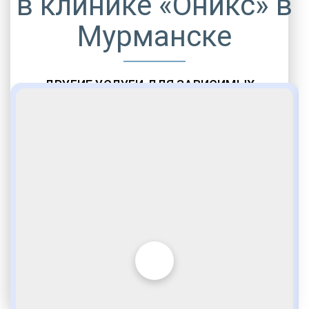
в клинике «Оникс» в
Мурманске
ДРУГИЕ УСЛУГИ ДЛЯ ЗАВИСИМЫХ
Амбулаторная помощь
Врачебное наблюдение
Социальные программы
Полноценный возврат в социум
Комфортабельные палаты
Опытные медики
VIP программы помощи
Внимательное отношение
Игромания
Лудомания
Услуги адвоката
По статье 228