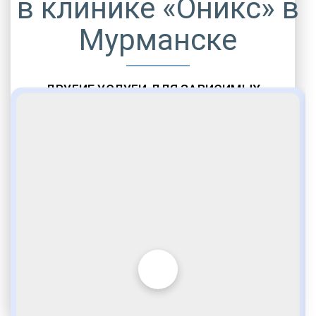
в клинике «Оникс» в
Мурманске
ДРУГИЕ УСЛУГИ ДЛЯ ЗАВИСИМЫХ
Амбулаторная помощь
Врачебное наблюдение
Социальные программы
Полноценный возврат в социум
Комфортабельные палаты
Опытные медики
VIP программы помощи
Внимательное отношение
Игромания
Лудомания
Услуги адвоката
По статье 228