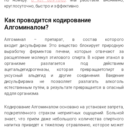
по номеру:
8 931 009-18-03
. Мы работаем: анонимно,
круглосуточно, быстро и эффективно.
Как проводится кодирование
Алгоминалом?
Алгоминал – препарат, в состав которого
входит дисульфирам. Это вещество блокирует природную
выработку ферментов печени, которые отвечают за
расщепление молекул этилового спирта. В норме этанол в
организме разлагается под действием
ацетальдегидрогеназы, которая превращаетспирт в
уксусный альдегид и другие соединения. Введение
дисульфирама не позволяет разлагать алкоголь
естественным путём, в результате превращается в опасный
яд для организма.
Кодирование Алгоминалом основано на установке запрета,
подкреплённого страхом неприятных ощущений. Больной
знает, что приём даже небольшого количества спиртного
напитка приведёт к тяжёлому отравлению, которое может