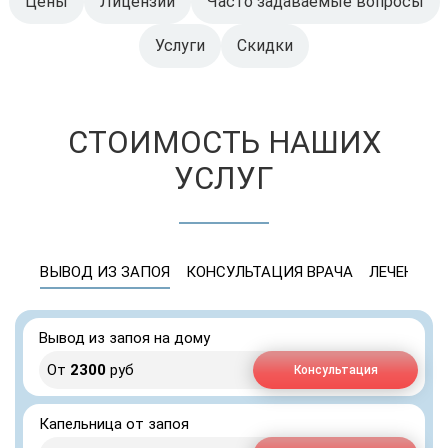
Цены
Лицензии
Часто задаваемые вопросы
Услуги
Скидки
СТОИМОСТЬ НАШИХ
УСЛУГ
ВЫВОД ИЗ ЗАПОЯ
КОНСУЛЬТАЦИЯ ВРАЧА
ЛЕЧЕНИЕ 
Вывод из запоя на дому
От
2300
руб
Консультация
Капельница от запоя