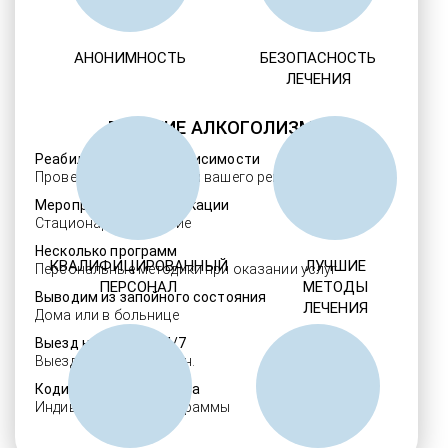
АНОНИМНОСТЬ
БЕЗОПАСНОСТЬ
ЛЕЧЕНИЯ
ЛЕЧЕНИЕ АЛКОГОЛИЗМА
Реабилитация алкозависимости
Проверенные ребцентры вашего региона
Мероприятия детоксикации
Стационарное лечение
Несколько программ
КВАЛИФИЦИРОВАННЫЙ
ЛУЧШИЕ
Персональные методики при оказании услуг
ПЕРСОНАЛ
МЕТОДЫ
Выводим из запойного состояния
ЛЕЧЕНИЯ
Дома или в больнице
Выезд нарколога 24/7
Выезд в течение 30 мин.
Кодировка алкоголизма
Индивидуальные программы