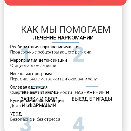
КАК МЫ ПОМОГАЕМ
ЛЕЧЕНИЕ НАРКОМАНИИ
1
2
Реабилитация наркозависимости
Проверенные ребцентры вашего региона
Мероприятия детоксикации
Стационарное лечение
Несколько программ
Персональные методики при оказании услуг
Солевая аддикция
ПОСТУПЛЕНИЕ
НАЗНАЧЕНИЕ И
Смертельный тип зависимости
ЗАЯВКИ И СБОР
ВЫЕЗД БРИГАДЫ
Купирование абстиненции
ИНФОРМАЦИИ
Дома или в больнице
УБОД
3
4
Безопасно и без стресса