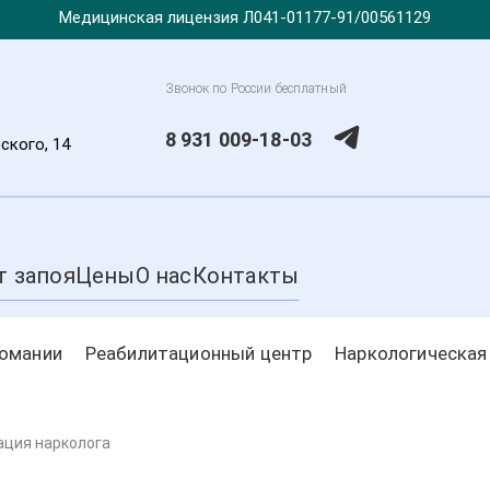
Медицинская лицензия Л041-01177-91/00561129
Звонок по России бесплатный
8 931 009-18-03
ского, 14
т запоя
Цены
О нас
Контакты
комании
Реабилитационный центр
Наркологическая
ация нарколога