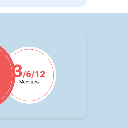
3
/6/12
ж
Месяцев