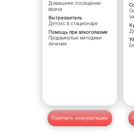
Домашнее посещение
С
врача
С
з
Вытрезвитель
Детокс в стационаре
К
Д
Помощь при алкоголизме
Продвинутые методики
У
лечения
Б
Получить консультацию