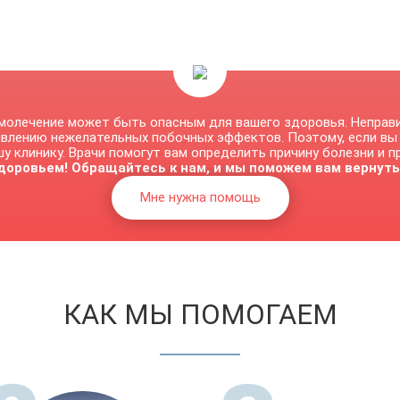
молечение может быть опасным для вашего здоровья. Неправ
явлению нежелательных побочных эффектов. Поэтому, если вы
у клинику. Врачи помогут вам определить причину болезни и 
доровьем! Обращайтесь к нам, и мы поможем вам вернуть
Мне нужна помощь
КАК МЫ ПОМОГАЕМ