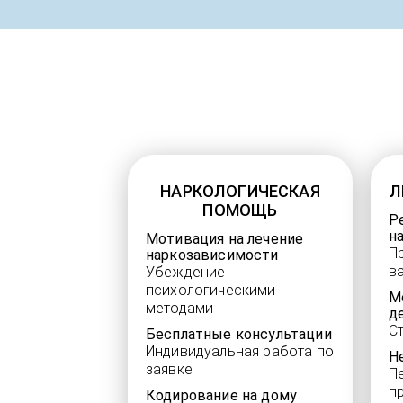
НАРКОЛОГИЧЕСКАЯ
Л
ПОМОЩЬ
Р
н
Мотивация на лечение
П
наркозависимости
в
Убеждение
психологическими
М
методами
д
С
Бесплатные консультации
Индивидуальная работа по
Н
заявке
П
п
Кодирование на дому