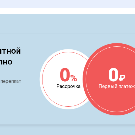
нтной
пно
0
0
%
₽
 переплат
Рассрочка
Первый плате