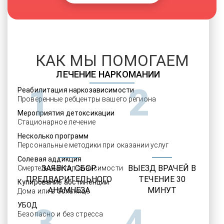
КАК МЫ ПОМОГАЕМ
ЛЕЧЕНИЕ НАРКОМАНИИ
1
2
Реабилитация наркозависимости
Проверенные ребцентры вашего региона
Мероприятия детоксикации
Стационарное лечение
Несколько программ
Персональные методики при оказании услуг
Солевая аддикция
ЗАЯВКА, СБОР
ВЫЕЗД ВРАЧЕЙ В
Смертельный тип зависимости
ПРЕДВАРИТЕЛЬНОГО
ТЕЧЕНИЕ 30
Купирование абстиненции
АНАМНЕЗА
МИНУТ
Дома или в больнице
УБОД
3
4
Безопасно и без стресса