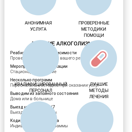
АНОНИМНАЯ
ПРОВЕРЕННЫЕ
УСЛУГА
МЕТОДИКИ
ПОМОЩИ
ЛЕЧЕНИЕ АЛКОГОЛИЗМА
Реабилитация алкозависимости
Проверенные ребцентры вашего региона
Мероприятия детоксикации
Стационарное лечение
Несколько программ
КВАЛИФИЦИРОВАННЫЙ
ЛУЧШИЕ
Персональные методики при оказании услуг
ПЕРСОНАЛ
МЕТОДЫ
Выводим из запойного состояния
ЛЕЧЕНИЯ
Дома или в больнице
Выезд нарколога 24/7
Выезд в течение 30 мин.
Кодировка алкоголизма
Индивидуальные программы