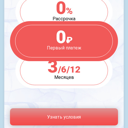
0
%
Рассрочка
0
₽
Первый платеж
3
/6/12
Месяцев
Узнать условия