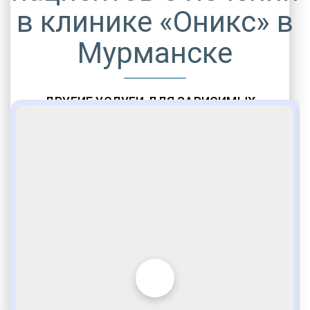
в клинике «Оникс» в
Мурманске
ДРУГИЕ УСЛУГИ ДЛЯ ЗАВИСИМЫХ
Амбулаторная помощь
Врачебное наблюдение
Социальные программы
Полноценный возврат в социум
Комфортабельные палаты
Опытные медики
VIP программы помощи
Внимательное отношение
Игромания
Лудомания
Услуги адвоката
По статье 228