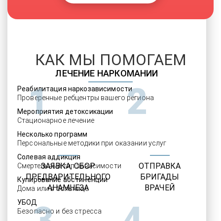
КАК МЫ ПОМОГАЕМ
ЛЕЧЕНИЕ НАРКОМАНИИ
1
2
Реабилитация наркозависимости
Проверенные ребцентры вашего региона
Мероприятия детоксикации
Стационарное лечение
Несколько программ
Персональные методики при оказании услуг
Солевая аддикция
ЗАЯВКА, СБОР
ОТПРАВКА
Смертельный тип зависимости
ПРЕДВАРИТЕЛЬНОГО
БРИГАДЫ
Купирование абстиненции
АНАМНЕЗА
ВРАЧЕЙ
Дома или в больнице
УБОД
3
4
Безопасно и без стресса