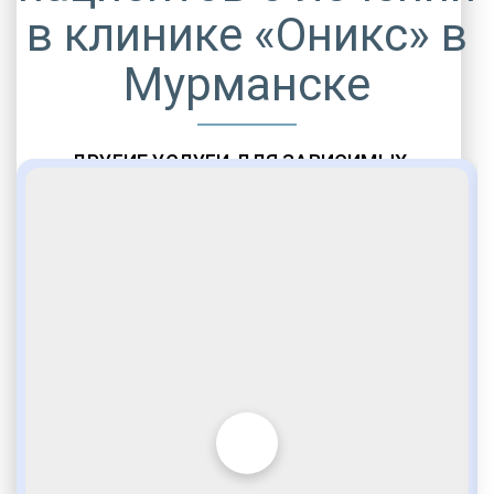
в клинике «Оникс» в
Мурманске
ДРУГИЕ УСЛУГИ ДЛЯ ЗАВИСИМЫХ
Амбулаторная помощь
Врачебное наблюдение
Социальные программы
Полноценный возврат в социум
Комфортабельные палаты
Опытные медики
VIP программы помощи
Внимательное отношение
Игромания
Лудомания
Услуги адвоката
По статье 228