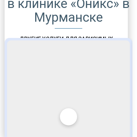
в клинике «Оникс» в
Мурманске
ДРУГИЕ УСЛУГИ ДЛЯ ЗАВИСИМЫХ
Амбулаторная помощь
Врачебное наблюдение
Социальные программы
Полноценный возврат в социум
Комфортабельные палаты
Опытные медики
VIP программы помощи
Внимательное отношение
Игромания
Лудомания
Услуги адвоката
По статье 228