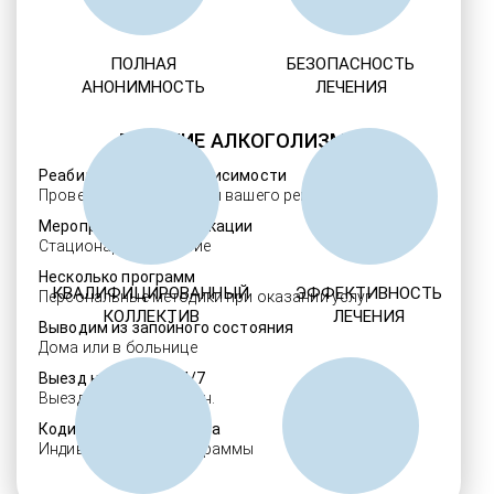
ПОЛНАЯ
БЕЗОПАСНОСТЬ
АНОНИМНОСТЬ
ЛЕЧЕНИЯ
ЛЕЧЕНИЕ АЛКОГОЛИЗМА
Реабилитация алкозависимости
Проверенные ребцентры вашего региона
Мероприятия детоксикации
Стационарное лечение
Несколько программ
КВАЛИФИЦИРОВАННЫЙ
ЭФФЕКТИВНОСТЬ
Персональные методики при оказании услуг
КОЛЛЕКТИВ
ЛЕЧЕНИЯ
Выводим из запойного состояния
Дома или в больнице
Выезд нарколога 24/7
Выезд в течение 30 мин.
Кодировка алкоголизма
Индивидуальные программы