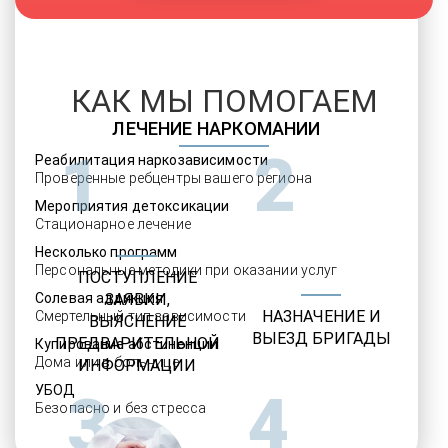
КАК МЫ ПОМОГАЕМ
ЛЕЧЕНИЕ НАРКОМАНИИ
1
2
Реабилитация наркозависимости
Проверенные ребцентры вашего региона
Мероприятия детоксикации
Стационарное лечение
Несколько программ
Персональные методики при оказании услуг
ПОСТУПЛЕНИЕ
Солевая аддикция
ЗАЯВКИ,
НАЗНАЧЕНИЕ И
Смертельный тип зависимости
ВЫЯСНЕНИЕ
ВЫЕЗД БРИГАДЫ
ПРЕДВАРИТЕЛЬНОЙ
Купирование абстиненции
Дома или в больнице
ИНФОРМАЦИИ
УБОД
3
4
Безопасно и без стресса