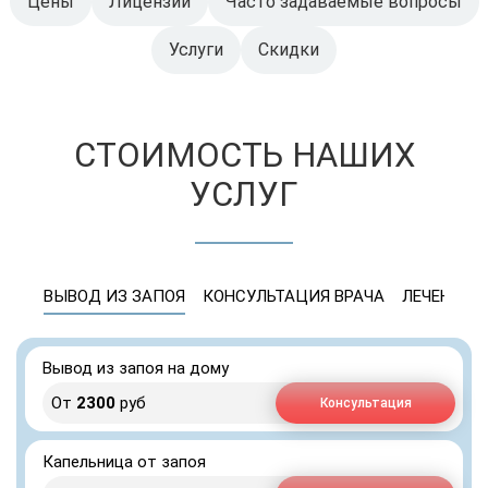
Цены
Лицензии
Часто задаваемые вопросы
Услуги
Скидки
СТОИМОСТЬ НАШИХ
УСЛУГ
ВЫВОД ИЗ ЗАПОЯ
КОНСУЛЬТАЦИЯ ВРАЧА
ЛЕЧЕНИЕ 
Вывод из запоя на дому
От
2300
руб
Консультация
Капельница от запоя