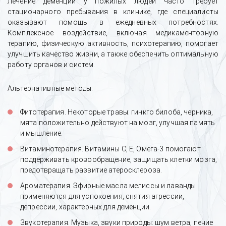
Лечение деменции у пожилых людей часто требует
стационарного пребывания в клинике, где специалисты
оказывают помощь в ежедневных потребностях.
Комплексное воздействие, включая медикаментозную
терапию, физическую активность, психотерапию, помогает
улучшить качество жизни, а также обеспечить оптимальную
работу органов и систем.
Альтернативные методы:
Фитотерапия. Некоторые травы: гинкго билоба, черника,
мята положительно действуют на мозг, улучшая память
и мышление.
Витаминотерапия. Витамины С, Е, Омега-3 помогают
поддерживать кровообращение, защищать клетки мозга,
предотвращать развитие атеросклероза.
Ароматерапия. Эфирные масла мелиссы и лаванды
применяются для успокоения, снятия агрессии,
депрессии, характерных для деменции.
Звукотерапия. Музыка, звуки природы: шум ветра, пение