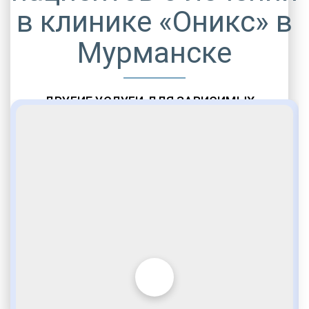
в клинике «Оникс» в
Мурманске
ДРУГИЕ УСЛУГИ ДЛЯ ЗАВИСИМЫХ
Амбулаторная помощь
Врачебное наблюдение
Социальные программы
Полноценный возврат в социум
Комфортабельные палаты
Опытные медики
VIP программы помощи
Внимательное отношение
Игромания
Лудомания
Услуги адвоката
По статье 228