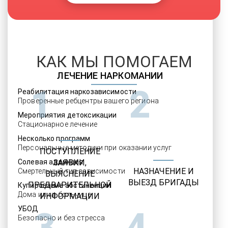
КАК МЫ ПОМОГАЕМ
ЛЕЧЕНИЕ НАРКОМАНИИ
1
2
Реабилитация наркозависимости
Проверенные ребцентры вашего региона
Мероприятия детоксикации
Стационарное лечение
Несколько программ
Персональные методики при оказании услуг
ПОСТУПЛЕНИЕ
Солевая аддикция
ЗАЯВКИ,
НАЗНАЧЕНИЕ И
Смертельный тип зависимости
ВЫЯСНЕНИЕ
ВЫЕЗД БРИГАДЫ
ПРЕДВАРИТЕЛЬНОЙ
Купирование абстиненции
Дома или в больнице
ИНФОРМАЦИИ
УБОД
3
4
Безопасно и без стресса