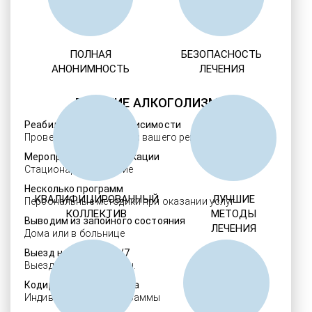
ПОЛНАЯ
БЕЗОПАСНОСТЬ
АНОНИМНОСТЬ
ЛЕЧЕНИЯ
ЛЕЧЕНИЕ АЛКОГОЛИЗМА
Реабилитация алкозависимости
Проверенные ребцентры вашего региона
Мероприятия детоксикации
Стационарное лечение
Несколько программ
КВАЛИФИЦИРОВАННЫЙ
ЛУЧШИЕ
Персональные методики при оказании услуг
КОЛЛЕКТИВ
МЕТОДЫ
Выводим из запойного состояния
ЛЕЧЕНИЯ
Дома или в больнице
Выезд нарколога 24/7
Выезд в течение 30 мин.
Кодировка алкоголизма
Индивидуальные программы