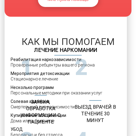
КАК МЫ ПОМОГАЕМ
ЛЕЧЕНИЕ НАРКОМАНИИ
1
2
Реабилитация наркозависимости
Проверенные ребцентры вашего региона
Мероприятия детоксикации
Стационарное лечение
Несколько программ
Персональные методики при оказании услуг
Солевая аддикция
ЗАЯВКА,
ВЫЕЗД ВРАЧЕЙ В
Смертельный тип зависимости
ОБРАБОТКА
ТЕЧЕНИЕ 30
ИНФОРМАЦИИ О
Купирование абстиненции
МИНУТ
Дома или в больнице
ПАЦИЕНТЕ
УБОД
Безопасно и без стресса