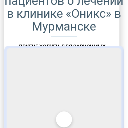
пациентов о лечении
в клинике «Оникс» в
Мурманске
ДРУГИЕ УСЛУГИ ДЛЯ ЗАВИСИМЫХ
Амбулаторная помощь
Врачебное наблюдение
Социальные программы
Полноценный возврат в социум
Комфортабельные палаты
Опытные медики
VIP программы помощи
Внимательное отношение
Игромания
Лудомания
Услуги адвоката
По статье 228