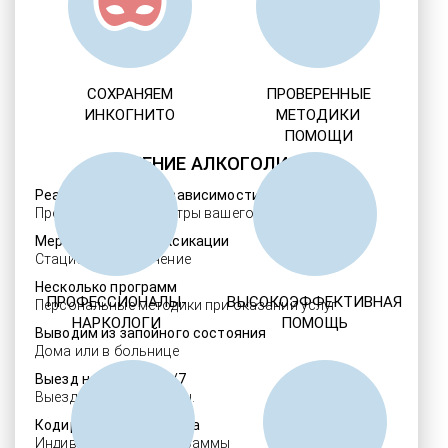
СОХРАНЯЕМ
ПРОВЕРЕННЫЕ
ИНКОГНИТО
МЕТОДИКИ
ПОМОЩИ
ЛЕЧЕНИЕ АЛКОГОЛИЗМА
Реабилитация алкозависимости
Проверенные ребцентры вашего региона
Мероприятия детоксикации
Стационарное лечение
Несколько программ
ПРОФЕССИОНАЛЫ-
ВЫСОКОЭФФЕКТИВНАЯ
Персональные методики при оказании услуг
НАРКОЛОГИ
ПОМОЩЬ
Выводим из запойного состояния
Дома или в больнице
Выезд нарколога 24/7
Выезд в течение 30 мин.
Кодировка алкоголизма
Индивидуальные программы