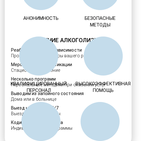
АНОНИМНОСТЬ
БЕЗОПАСНЫЕ
МЕТОДЫ
ЛЕЧЕНИЕ АЛКОГОЛИЗМА
Реабилитация алкозависимости
Проверенные ребцентры вашего региона
Мероприятия детоксикации
Стационарное лечение
Несколько программ
КВАЛИФИЦИРОВАННЫЙ
ВЫСОКОЭФФЕКТИВНАЯ
Персональные методики при оказании услуг
ПЕРСОНАЛ
ПОМОЩЬ
Выводим из запойного состояния
Дома или в больнице
Выезд нарколога 24/7
Выезд в течение 30 мин.
Кодировка алкоголизма
Индивидуальные программы