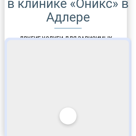
в клинике «Оникс» в
Адлере
ДРУГИЕ УСЛУГИ ДЛЯ ЗАВИСИМЫХ
Амбулаторная помощь
Врачебное наблюдение
Социальные программы
Полноценный возврат в социум
Комфортабельные палаты
Опытные медики
VIP программы помощи
Внимательное отношение
Игромания
Лудомания
Услуги адвоката
По статье 228