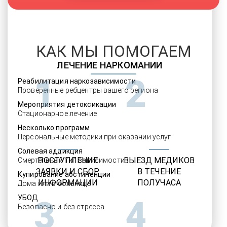
КАК МЫ ПОМОГАЕМ
ЛЕЧЕНИЕ НАРКОМАНИИ
1
2
Реабилитация наркозависимости
Проверенные ребцентры вашего региона
Мероприятия детоксикации
Стационарное лечение
Несколько программ
Персональные методики при оказании услуг
Солевая аддикция
ПОСТУПЛЕНИЕ
ВЫЕЗД МЕДИКОВ
Смертельный тип зависимости
ЗАЯВКИ И СБОР
В ТЕЧЕНИЕ
Купирование абстиненции
ИНФОРМАЦИИ
ПОЛУЧАСА
Дома или в больнице
УБОД
3
4
Безопасно и без стресса