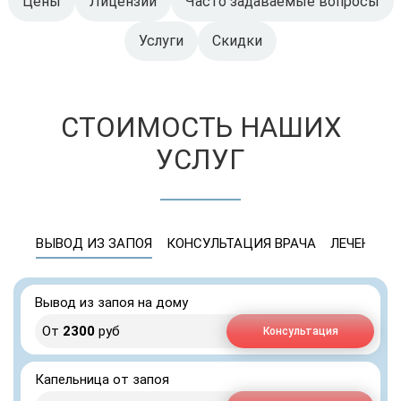
Цены
Лицензии
Часто задаваемые вопросы
Услуги
Скидки
СТОИМОСТЬ НАШИХ
УСЛУГ
ВЫВОД ИЗ ЗАПОЯ
КОНСУЛЬТАЦИЯ ВРАЧА
ЛЕЧЕНИЕ 
Вывод из запоя на дому
От
2300
руб
Консультация
Капельница от запоя