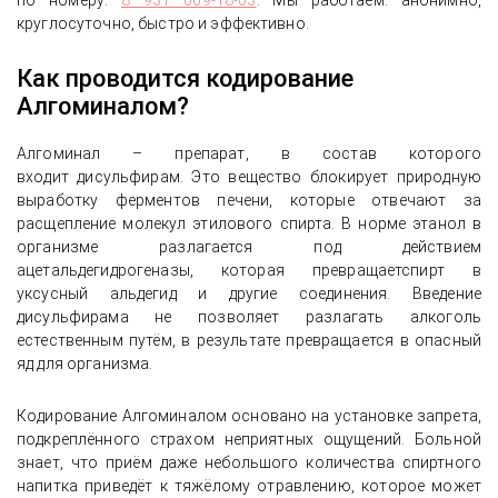
по номеру:
8 931 009-18-03
. Мы работаем: анонимно,
круглосуточно, быстро и эффективно.
Как проводится кодирование
Алгоминалом?
Алгоминал – препарат, в состав которого
входит дисульфирам. Это вещество блокирует природную
выработку ферментов печени, которые отвечают за
расщепление молекул этилового спирта. В норме этанол в
организме разлагается под действием
ацетальдегидрогеназы, которая превращаетспирт в
уксусный альдегид и другие соединения. Введение
дисульфирама не позволяет разлагать алкоголь
естественным путём, в результате превращается в опасный
яд для организма.
Кодирование Алгоминалом основано на установке запрета,
подкреплённого страхом неприятных ощущений. Больной
знает, что приём даже небольшого количества спиртного
напитка приведёт к тяжёлому отравлению, которое может