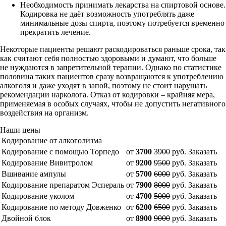
Необходимость принимать лекарства на спиртовой основе.
Кодировка не даёт возможность употреблять даже
минимальные дозы спирта, поэтому потребуется временно
прекратить лечение.
Некоторые пациенты решают раскодироваться раньше срока, так
как считают себя полностью здоровыми и думают, что больше
не нуждаются в запретительной терапии. Однако по статистике
половина таких пациентов сразу возвращаются к употреблению
алкоголя и даже уходят в запой, поэтому не стоит нарушать
рекомендации нарколога. Отказ от кодировки – крайняя мера,
применяемая в особых случаях, чтобы не допустить негативного
воздействия на организм.
Наши цены
Кодирование от алкоголизма
Кодирование с помощью Торпедо
от
3700
3900
руб.
Заказать
Кодирование Вивитролом
от
9200
9500
руб.
Заказать
Вшивание ампулы
от
5700
6000
руб.
Заказать
Кодирование препаратом Эспераль
от
7900
8000
руб.
Заказать
Кодирование уколом
от
4700
5000
руб.
Заказать
Кодирование по методу Довженко
от
6200
6500
руб.
Заказать
Двойной блок
от
8900
9000
руб.
Заказать