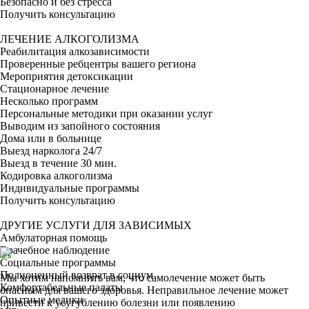
Безопасно и без стресса
Получить консультацию
ЛЕЧЕНИЕ АЛКОГОЛИЗМА
Реабилитация алкозависимости
Проверенные ребцентры вашего региона
Мероприятия детоксикации
Стационарное лечение
Несколько программ
Персональные методики при оказании услуг
Выводим из запойного состояния
Дома или в больнице
Выезд нарколога 24/7
Выезд в течение 30 мин.
Кодировка алкоголизма
Индивидуальные программы
Получить консультацию
ДРУГИЕ УСЛУГИ ДЛЯ ЗАВИСИМЫХ
Амбулаторная помощь
Врачебное наблюдение
Социальные программы
Полноценный возврат в социум
Мы хотим напомнить вам, что самолечение может быть
Комфортабельные палаты
опасным для вашего здоровья. Неправильное лечение может
Опытные медики
привести к усугублению болезни или появлению