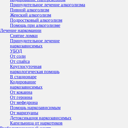
Принудительное лечение алкоголизма
Пивной алкоголизм
Женский алкоголизм
Подростковый алкоголизм
Помощь при алкоголизме
Лечение наркомании
Снятие ломки
Принудительное лечение
наркозависимых
УБОД
От соли
От спайса
Круглосуточная
наркологическая помощь
В стационаре
Кодирование
наркозависимых
От кокаина
От героина
От мефедрона
Помощь наркозависимым
От марихуаны
Детоксикация наркозависимых
Капельница от наркотиков