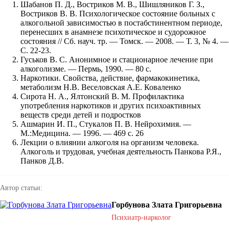
Шабанов П. Д., Востриков М. В., Шишляников Г. З.,
Востриков В. В. Психологическое состояние больных с
алкогольной зависимостью в постабстинентном периоде,
перенесших в анамнезе психотическое и судорожное
состояния // Сб. науч. тр. — Томск. — 2008. — Т. 3, № 4. —
С. 22-23.
Гуськов B. C. Анонимное и стационарное лечение при
алкоголизме. — Пермь, 1990. — 80 с.
Наркотики. Свойства, действие, фармакокинетика,
метаболизм Н.В. Веселовская А.Е. Коваленко
Сирота Н. А., Ялтонский В. М. Профилактика
употребления наркотиков и других психоактивных
веществ среди детей и подростков
Ашмарин И. П., Стукалов П. В. Нейрохимия. —
М.:Медицина. — 1996. — 469 с. 26
Лекции о влиянии алкоголя на организм человека.
Алкоголь и трудовая, учебная деятельность Панкова Р.Я.,
Панков Д.В.
Автор статьи:
Горбунова Злата Григорьевна
Психиатр-нарколог