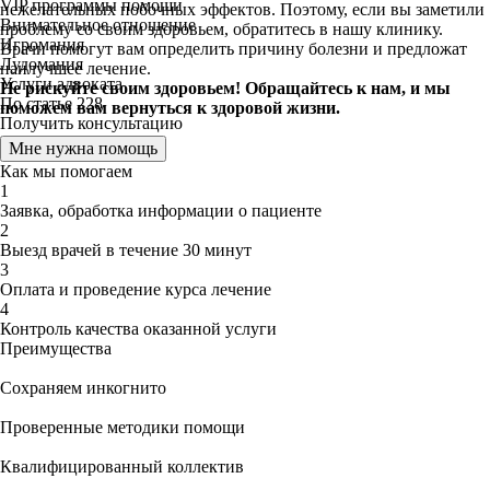
VIP программы помощи
нежелательных побочных эффектов. Поэтому, если вы заметили
Внимательное отношение
проблему со своим здоровьем, обратитесь в нашу клинику.
Игромания
Врачи помогут вам определить причину болезни и предложат
Лудомания
наилучшее лечение.
Услуги адвоката
Не рискуйте своим здоровьем! Обращайтесь к нам, и мы
По статье 228
поможем вам вернуться к здоровой жизни.
Получить консультацию
Мне нужна помощь
Как мы помогаем
1
Заявка, обработка информации о пациенте
2
Выезд врачей в течение 30 минут
3
Оплата и проведение курса лечение
4
Контроль качества оказанной услуги
Преимущества
Сохраняем инкогнито
Проверенные методики помощи
Квалифицированный коллектив