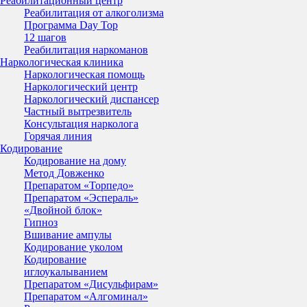
Реабилитационный центр
Реабилитация от алкоголизма
Программа Day Top
12 шагов
Реабилитация наркоманов
Наркологическая клиника
Наркологическая помощь
Наркологический центр
Наркологический диспансер
Частный вытрезвитель
Консультация нарколога
Горячая линия
Кодирование
Кодирование на дому
Метод Довженко
Препаратом «Торпедо»
Препаратом «Эспераль»
«Двойной блок»
Гипноз
Вшивание ампулы
Кодирование уколом
Кодирование
иглоукалыванием
Препаратом «Дисульфирам»
Препаратом «Алгоминал»