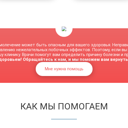
молечение может быть опасным для вашего здоровья. Неправ
явлению нежелательных побочных эффектов. Поэтому, если вы
у клинику. Врачи помогут вам определить причину болезни и 
доровьем! Обращайтесь к нам, и мы поможем вам вернуть
Мне нужна помощь
КАК МЫ ПОМОГАЕМ