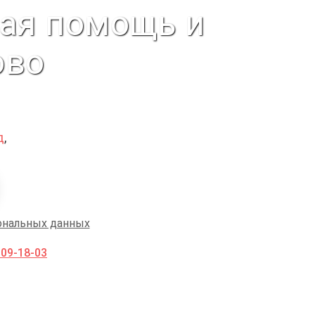
ная помощь и
ово
д
,
ональных данных
009-18-03