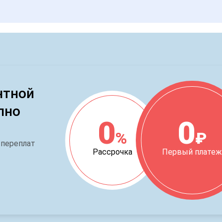
нтной
пно
0
0
%
₽
 переплат
Рассрочка
Первый плате