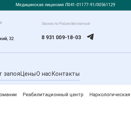
Медицинская лицензия Л041-01177-91/00561129
о
Звонок по России бесплатный
8 931 009-18-03
кий, 32
т запоя
Цены
О нас
Контакты
комании
Реабилитационный центр
Наркологическая