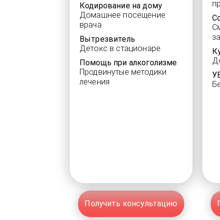
п
Кодирование на дому
Домашнее посещение
С
врача
С
з
Вытрезвитель
Детокс в стационаре
К
Д
Помощь при алкоголизме
Продвинутые методики
У
лечения
Б
Получить консультацию