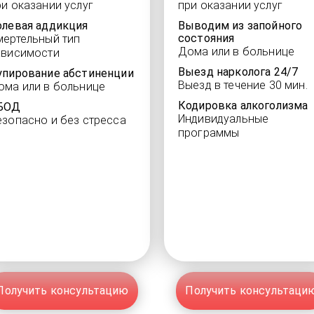
ри оказании услуг
при оказании услуг
олевая аддикция
Выводим из запойного
состояния
мертельный тип
Дома или в больнице
ависимости
Выезд нарколога 24/7
упирование абстиненции
Выезд в течение 30 мин.
ома или в больнице
Кодировка алкоголизма
БОД
Индивидуальные
езопасно и без стресса
программы
Получить консультацию
Получить консультаци