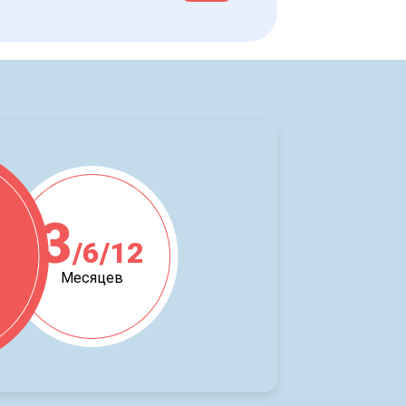
3
/6/12
ж
Месяцев