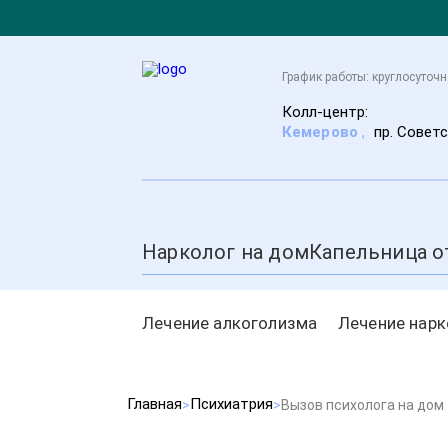
График работы: круглосуточн
Колл-центр:
Кемерово
,
пр. Советс
Нарколог на дом
Капельница о
Лечение алкоголизма
Лечение нар
Главная
Психиатрия
Вызов психолога на дом