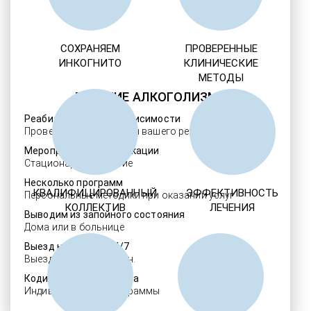
СОХРАНЯЕМ
ПРОВЕРЕННЫЕ
ИНКОГНИТО
КЛИНИЧЕСКИЕ
МЕТОДЫ
ЛЕЧЕНИЕ АЛКОГОЛИЗМА
Реабилитация алкозависимости
Проверенные ребцентры вашего региона
Мероприятия детоксикации
Стационарное лечение
Несколько программ
КВАЛИФИЦИРОВАННЫЙ
ЭФФЕКТИВНОСТЬ
Персональные методики при оказании услуг
КОЛЛЕКТИВ
ЛЕЧЕНИЯ
Выводим из запойного состояния
Дома или в больнице
Выезд нарколога 24/7
Выезд в течение 30 мин.
Кодировка алкоголизма
Индивидуальные программы