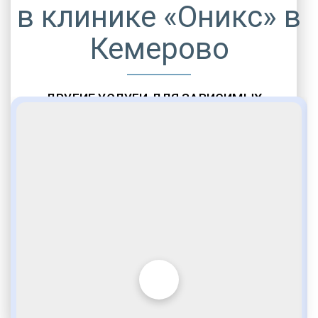
в клинике «Оникс» в
Кемерово
ДРУГИЕ УСЛУГИ ДЛЯ ЗАВИСИМЫХ
Амбулаторная помощь
Врачебное наблюдение
Социальные программы
Полноценный возврат в социум
Комфортабельные палаты
Опытные медики
VIP программы помощи
Внимательное отношение
Игромания
Лудомания
Услуги адвоката
По статье 228