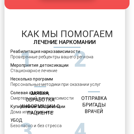
КАК МЫ ПОМОГАЕМ
ЛЕЧЕНИЕ НАРКОМАНИИ
1
2
Реабилитация наркозависимости
Проверенные ребцентры вашего региона
Мероприятия детоксикации
Стационарное лечение
Несколько программ
Персональные методики при оказании услуг
Солевая аддикция
ЗАЯВКА,
ОТПРАВКА
Смертельный тип зависимости
ОБРАБОТКА
БРИГАДЫ
ИНФОРМАЦИИ О
Купирование абстиненции
ВРАЧЕЙ
Дома или в больнице
ПАЦИЕНТЕ
УБОД
3
4
Безопасно и без стресса