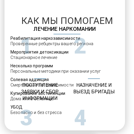
КАК МЫ ПОМОГАЕМ
ЛЕЧЕНИЕ НАРКОМАНИИ
1
2
Реабилитация наркозависимости
Проверенные ребцентры вашего региона
Мероприятия детоксикации
Стационарное лечение
Несколько программ
Персональные методики при оказании услуг
Солевая аддикция
ПОСТУПЛЕНИЕ
НАЗНАЧЕНИЕ И
Смертельный тип зависимости
ЗАЯВКИ И СБОР
ВЫЕЗД БРИГАДЫ
Купирование абстиненции
ИНФОРМАЦИИ
Дома или в больнице
УБОД
3
4
Безопасно и без стресса