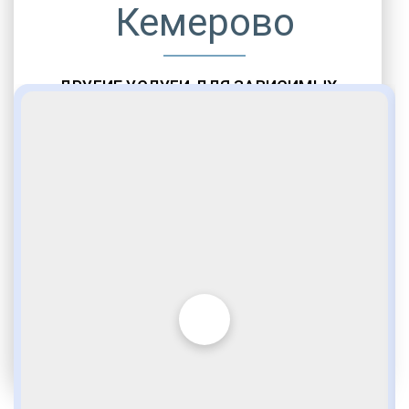
Кемерово
ДРУГИЕ УСЛУГИ ДЛЯ ЗАВИСИМЫХ
Амбулаторная помощь
Врачебное наблюдение
Социальные программы
Полноценный возврат в социум
Комфортабельные палаты
Опытные медики
VIP программы помощи
Внимательное отношение
Игромания
Лудомания
Услуги адвоката
По статье 228