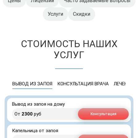
Цены
Лицензии
Часто задаваемые вопросы
Услуги
Скидки
СТОИМОСТЬ НАШИХ
УСЛУГ
ВЫВОД ИЗ ЗАПОЯ
КОНСУЛЬТАЦИЯ ВРАЧА
ЛЕЧЕНИЕ 
Вывод из запоя на дому
От
2300
руб
Консультация
Капельница от запоя