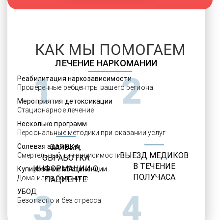
КАК МЫ ПОМОГАЕМ
ЛЕЧЕНИЕ НАРКОМАНИИ
1
2
Реабилитация наркозависимости
Проверенные ребцентры вашего региона
Мероприятия детоксикации
Стационарное лечение
Несколько программ
Персональные методики при оказании услуг
Солевая аддикция
ЗАЯВКА,
ВЫЕЗД МЕДИКОВ
Смертельный тип зависимости
ОБРАБОТКА
В ТЕЧЕНИЕ
ИНФОРМАЦИИ О
Купирование абстиненции
ПОЛУЧАСА
Дома или в больнице
ПАЦИЕНТЕ
УБОД
3
4
Безопасно и без стресса