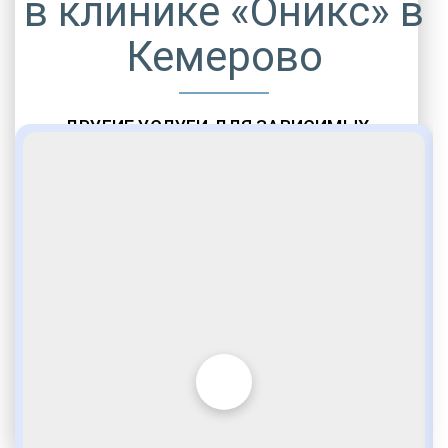
в клинике «Оникс» в
Кемерово
ДРУГИЕ УСЛУГИ ДЛЯ ЗАВИСИМЫХ
Амбулаторная помощь
Врачебное наблюдение
Социальные программы
Полноценный возврат в социум
Комфортабельные палаты
Опытные медики
VIP программы помощи
Внимательное отношение
Игромания
Лудомания
Услуги адвоката
По статье 228