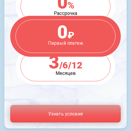
0
%
Рассрочка
0
₽
Первый платеж
3
/6/12
Месяцев
Узнать условия