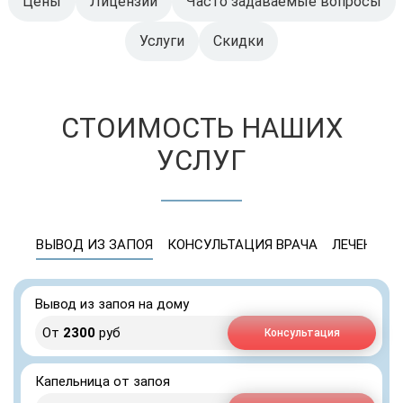
Цены
Лицензии
Часто задаваемые вопросы
Услуги
Скидки
СТОИМОСТЬ НАШИХ
УСЛУГ
ВЫВОД ИЗ ЗАПОЯ
КОНСУЛЬТАЦИЯ ВРАЧА
ЛЕЧЕНИЕ 
Вывод из запоя на дому
От
2300
руб
Консультация
Капельница от запоя