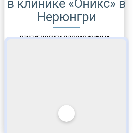
в клинике «Оникс» в
Нерюнгри
ДРУГИЕ УСЛУГИ ДЛЯ ЗАВИСИМЫХ
Амбулаторная помощь
Врачебное наблюдение
Социальные программы
Полноценный возврат в социум
Комфортабельные палаты
Опытные медики
VIP программы помощи
Внимательное отношение
Игромания
Лудомания
Услуги адвоката
По статье 228