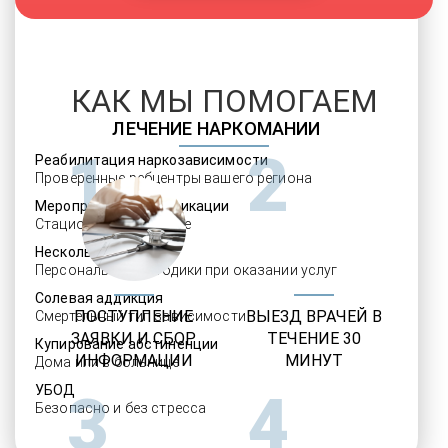
КАК МЫ ПОМОГАЕМ
ЛЕЧЕНИЕ НАРКОМАНИИ
1
2
Реабилитация наркозависимости
Проверенные ребцентры вашего региона
Мероприятия детоксикации
Стационарное лечение
Несколько программ
Персональные методики при оказании услуг
Солевая аддикция
ПОСТУПЛЕНИЕ
ВЫЕЗД ВРАЧЕЙ В
Смертельный тип зависимости
ЗАЯВКИ И СБОР
ТЕЧЕНИЕ 30
Купирование абстиненции
ИНФОРМАЦИИ
МИНУТ
Дома или в больнице
УБОД
3
4
Безопасно и без стресса