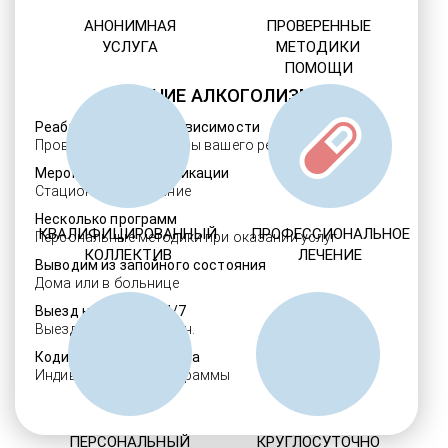
АНОНИМНАЯ
ПРОВЕРЕННЫЕ
УСЛУГА
МЕТОДИКИ
ПОМОЩИ
ЛЕЧЕНИЕ АЛКОГОЛИЗМА
Реабилитация алкозависимости
Проверенные ребцентры вашего региона
Мероприятия детоксикации
Стационарное лечение
Несколько программ
КВАЛИФИЦИРОВАННЫЙ
ПРОФЕССИОНАЛЬНОЕ
Персональные методики при оказании услуг
КОЛЛЕКТИВ
ЛЕЧЕНИЕ
Выводим из запойного состояния
Дома или в больнице
Выезд нарколога 24/7
Выезд в течение 30 мин.
Кодировка алкоголизма
Индивидуальные программы
ПЕРСОНАЛЬНЫЙ
КРУГЛОСУТОЧНО