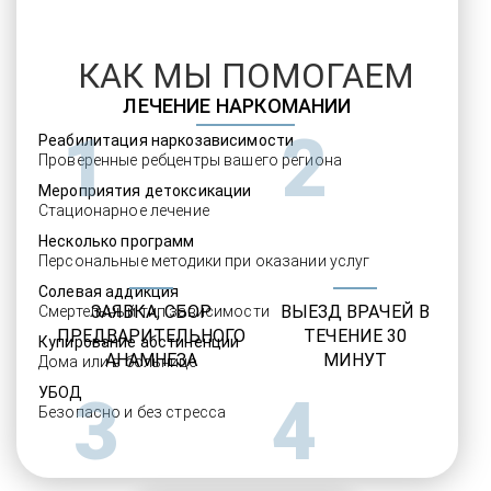
КАК МЫ ПОМОГАЕМ
ЛЕЧЕНИЕ НАРКОМАНИИ
1
2
Реабилитация наркозависимости
Проверенные ребцентры вашего региона
Мероприятия детоксикации
Стационарное лечение
Несколько программ
Персональные методики при оказании услуг
Солевая аддикция
ЗАЯВКА, СБОР
ВЫЕЗД ВРАЧЕЙ В
Смертельный тип зависимости
ПРЕДВАРИТЕЛЬНОГО
ТЕЧЕНИЕ 30
Купирование абстиненции
АНАМНЕЗА
МИНУТ
Дома или в больнице
УБОД
3
4
Безопасно и без стресса