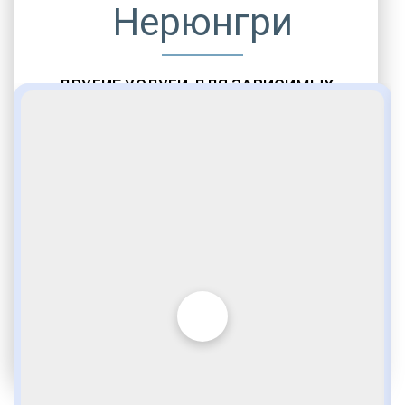
Нерюнгри
ДРУГИЕ УСЛУГИ ДЛЯ ЗАВИСИМЫХ
Амбулаторная помощь
Врачебное наблюдение
Социальные программы
Полноценный возврат в социум
Комфортабельные палаты
Опытные медики
VIP программы помощи
Внимательное отношение
Игромания
Лудомания
Услуги адвоката
По статье 228