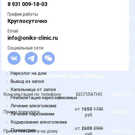
руб.
8 931 009-18-03
График работы
Кодирование по методу
от
6200
6500
ЗАКАЗАТЬ
Круглосуточно
Довженко
руб.
Email
от
8700
9000
Двойной блок
info@oniks-clinic.ru
ЗАКАЗАТЬ
руб.
Социальные сети
от
1800
2000
Снятие кодировки
ЗАКАЗАТЬ
руб.
-
Нарколог на дом
ПСИХИАТРИЧЕСКАЯ ПОМОЩЬ
-
Вывод из запоя
-
Капельница от запоя
Консультация по телефону
БЕСПЛАТНО
ЗАКАЗАТЬ
-
Реабилитация наркозависимых
-
Лечение алкоголизма
от
1650
1750
Прием психолога
ЗАКАЗАТЬ
-
Лечение наркомании
руб.
-
Кодирование алкоголизма
от
2600
2900
-
Психиатрия
Прием психолога на дому
ЗАКАЗАТЬ
руб.