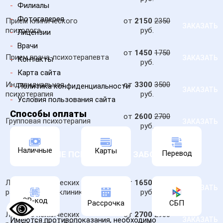
-
Филиалы
-
Фотогалерея
Прием клинического
от
2150
2350
ЗАКАЗАТЬ
психолога
руб.
-
Лицензии
-
Врачи
от
1450
1750
Прием врача-психотерапевта
ЗАКАЗАТЬ
-
Контакты
руб.
-
Карта сайта
Индивидуальная
от
3300
3500
-
Политика конфиденциальности
ЗАКАЗАТЬ
психотерапия
руб.
-
Условия пользования сайта
Способы оплаты
от
2600
2700
Групповая психотерапия
ЗАКАЗАТЬ
руб.
Наличные
Карты
Перевод
ЛЕЧЕНИЕ ПСИХИЧЕСКИХ ЗАБОЛЕВАНИЙ
Лечение психических
от
1650
1750
ЗАКАЗАТЬ
расстройств в клинике
руб.
QR-код
Рассрочка
СБП
Лечение психических
от
2700
2900
Имеются противопоказания, необходимо
ЗАКАЗАТЬ