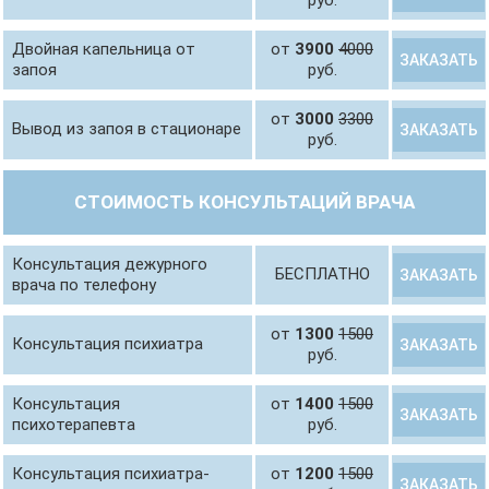
руб.
Двойная капельница от
от
3900
4000
ЗАКАЗАТЬ
запоя
руб.
от
3000
3300
Вывод из запоя в стационаре
ЗАКАЗАТЬ
руб.
СТОИМОСТЬ КОНСУЛЬТАЦИЙ ВРАЧА
Консультация дежурного
БЕСПЛАТНО
ЗАКАЗАТЬ
врача по телефону
от
1300
1500
Консультация психиатра
ЗАКАЗАТЬ
руб.
Консультация
от
1400
1500
ЗАКАЗАТЬ
психотерапевта
руб.
Консультация психиатра-
от
1200
1500
ЗАКАЗАТЬ