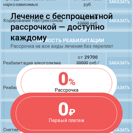
ЗАКАЗАТЬ
наркозависимых
руб.
Лечение с беспроцентной
от
11900
Кодирование Налтрексоном
ЗАКАЗАТЬ
12000
руб.
рассрочкой — доступно
каждому
СТОИМОСТЬ РЕАБИЛИТАЦИИ
Рассрочка на все виды лечения без переплат
от
29700
Реабилитация алкоголизма
30000
руб./
ЗАКАЗАТЬ
месяц
0
%
от
34800
Реабилитация наркомании
35000
руб./
ЗАКАЗАТЬ
Рассрочка
месяц
0
₽
СНЯТИЕ ЛОМКИ
Первый платеж
от
3800
4000
Снятие ломки на дому
ЗАКАЗАТЬ
руб.