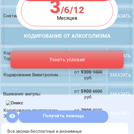
3
/6/12
от
6600
6900
Снятие ломки в стационаре
ЗАКАЗАТЬ
Месяцев
руб.
КОДИРОВАНИЕ ОТ АЛКОГОЛИЗМА
Кодирование с помощью
от
3600
3900
ЗАКАЗАТЬ
Торпедо
руб.
Узнать условия
от
9300
9500
Кодирование Вивитролом
ЗАКАЗАТЬ
руб.
от
5900
6000
Вшивание ампулы
ЗАКАЗАТЬ
руб.
Кодирование препаратом
от
7900
8000
ЗАКАЗАТЬ
Получить помощь
Эспераль
руб.
от
4700
5000
Все звонки бесплатные и анонимные
Кодирование уколом
ЗАКАЗАТЬ