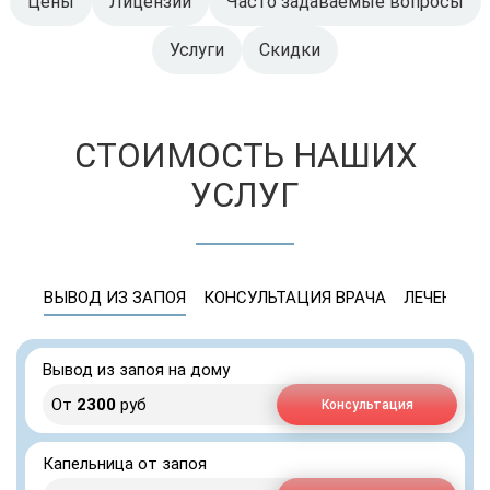
Цены
Лицензии
Часто задаваемые вопросы
Услуги
Скидки
СТОИМОСТЬ НАШИХ
УСЛУГ
ВЫВОД ИЗ ЗАПОЯ
КОНСУЛЬТАЦИЯ ВРАЧА
ЛЕЧЕНИЕ 
Вывод из запоя на дому
От
2300
руб
Консультация
Капельница от запоя