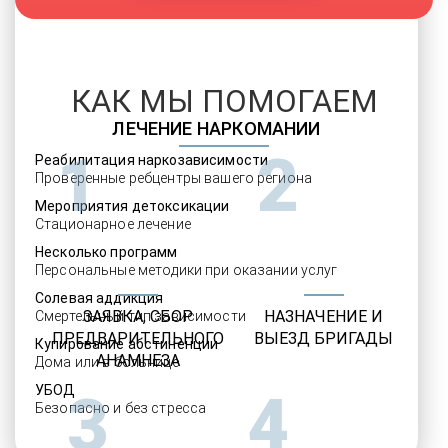
КАК МЫ ПОМОГАЕМ
ЛЕЧЕНИЕ НАРКОМАНИИ
1
2
Реабилитация наркозависимости
Проверенные ребцентры вашего региона
Мероприятия детоксикации
Стационарное лечение
Несколько программ
Персональные методики при оказании услуг
Солевая аддикция
ЗАЯВКА, СБОР
НАЗНАЧЕНИЕ И
Смертельный тип зависимости
ПРЕДВАРИТЕЛЬНОГО
ВЫЕЗД БРИГАДЫ
Купирование абстиненции
АНАМНЕЗА
Дома или в больнице
УБОД
3
4
Безопасно и без стресса