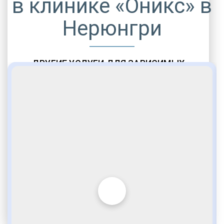
в клинике «Оникс» в
Нерюнгри
ДРУГИЕ УСЛУГИ ДЛЯ ЗАВИСИМЫХ
Амбулаторная помощь
Врачебное наблюдение
Социальные программы
Полноценный возврат в социум
Комфортабельные палаты
Опытные медики
VIP программы помощи
Внимательное отношение
Игромания
Лудомания
Услуги адвоката
По статье 228