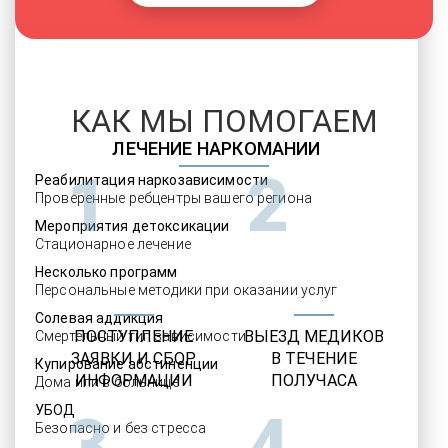
КАК МЫ ПОМОГАЕМ
ЛЕЧЕНИЕ НАРКОМАНИИ
1
2
Реабилитация наркозависимости
Проверенные ребцентры вашего региона
Мероприятия детоксикации
Стационарное лечение
Несколько программ
Персональные методики при оказании услуг
Солевая аддикция
ПОСТУПЛЕНИЕ
ВЫЕЗД МЕДИКОВ
Смертельный тип зависимости
ЗАЯВКИ И СБОР
В ТЕЧЕНИЕ
Купирование абстиненции
ИНФОРМАЦИИ
ПОЛУЧАСА
Дома или в больнице
УБОД
3
4
Безопасно и без стресса