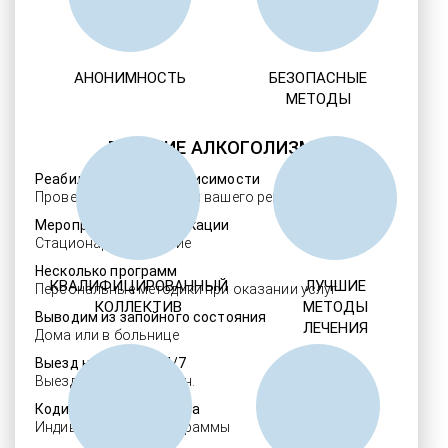
АНОНИМНОСТЬ
БЕЗОПАСНЫЕ
МЕТОДЫ
ЛЕЧЕНИЕ АЛКОГОЛИЗМА
Реабилитация алкозависимости
Проверенные ребцентры вашего региона
Мероприятия детоксикации
Стационарное лечение
Несколько программ
КВАЛИФИЦИРОВАННЫЙ
ЛУЧШИЕ
Персональные методики при оказании услуг
КОЛЛЕКТИВ
МЕТОДЫ
Выводим из запойного состояния
ЛЕЧЕНИЯ
Дома или в больнице
Выезд нарколога 24/7
Выезд в течение 30 мин.
Кодировка алкоголизма
Индивидуальные программы