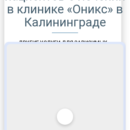
в клинике «Оникс» в
Калининграде
ДРУГИЕ УСЛУГИ ДЛЯ ЗАВИСИМЫХ
Амбулаторная помощь
Врачебное наблюдение
Социальные программы
Полноценный возврат в социум
Комфортабельные палаты
Опытные медики
VIP программы помощи
Внимательное отношение
Игромания
Лудомания
Услуги адвоката
По статье 228