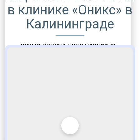
в клинике «Оникс» в
Калининграде
ДРУГИЕ УСЛУГИ ДЛЯ ЗАВИСИМЫХ
Амбулаторная помощь
Врачебное наблюдение
Социальные программы
Полноценный возврат в социум
Комфортабельные палаты
Опытные медики
VIP программы помощи
Внимательное отношение
Игромания
Лудомания
Услуги адвоката
По статье 228