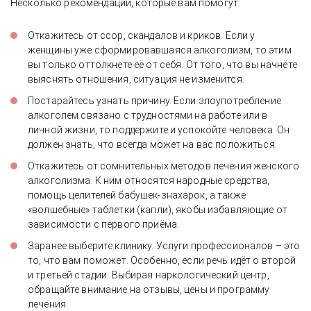
Несколько рекомендаций, которые вам помогут:
Откажитесь от ссор, скандалов и криков. Если у
женщины уже сформировавшаяся алкоголизм, то этим
вы только оттолкнете её от себя. От того, что вы начнёте
выяснять отношения, ситуация не изменится.
Постарайтесь узнать причину. Если злоупотребление
алкоголем связано с трудностями на работе или в
личной жизни, то поддержите и успокойте человека. Он
должен знать, что всегда может на вас положиться.
Откажитесь от сомнительных методов лечения женского
алкоголизма. К ним относятся народные средства,
помощь целителей бабушек-знахарок, а также
«волшебные» таблетки (капли), якобы избавляющие от
зависимости с первого приёма.
Заранее выберите клинику. Услуги профессионалов – это
то, что вам поможет. Особенно, если речь идёт о второй
и третьей стадии. Выбирая наркологический центр,
обращайте внимание на отзывы, цены и программу
лечения.