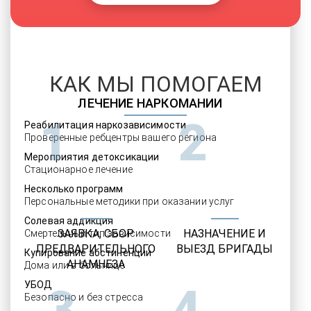
КАК МЫ ПОМОГАЕМ
ЛЕЧЕНИЕ НАРКОМАНИИ
1
2
Реабилитация наркозависимости
Проверенные ребцентры вашего региона
Мероприятия детоксикации
Стационарное лечение
Несколько программ
Персональные методики при оказании услуг
Солевая аддикция
ЗАЯВКА, СБОР
НАЗНАЧЕНИЕ И
Смертельный тип зависимости
ПРЕДВАРИТЕЛЬНОГО
ВЫЕЗД БРИГАДЫ
Купирование абстиненции
АНАМНЕЗА
Дома или в больнице
УБОД
3
4
Безопасно и без стресса