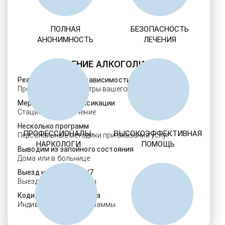
ПОЛНАЯ
БЕЗОПАСНОСТЬ
АНОНИМНОСТЬ
ЛЕЧЕНИЯ
ЛЕЧЕНИЕ АЛКОГОЛИЗМА
Реабилитация алкозависимости
Проверенные ребцентры вашего региона
Мероприятия детоксикации
Стационарное лечение
Несколько программ
ПРОФЕССИОНАЛЫ-
ВЫСОКОЭФФЕКТИВНАЯ
Персональные методики при оказании услуг
НАРКОЛОГИ
ПОМОЩЬ
Выводим из запойного состояния
Дома или в больнице
Выезд нарколога 24/7
Выезд в течение 30 мин.
Кодировка алкоголизма
Индивидуальные программы