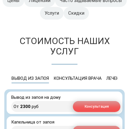
Цены
Лицензии
Часто задаваемые вопросы
Услуги
Скидки
СТОИМОСТЬ НАШИХ
УСЛУГ
ВЫВОД ИЗ ЗАПОЯ
КОНСУЛЬТАЦИЯ ВРАЧА
ЛЕЧЕНИЕ 
Вывод из запоя на дому
От
2300
руб
Консультация
Капельница от запоя