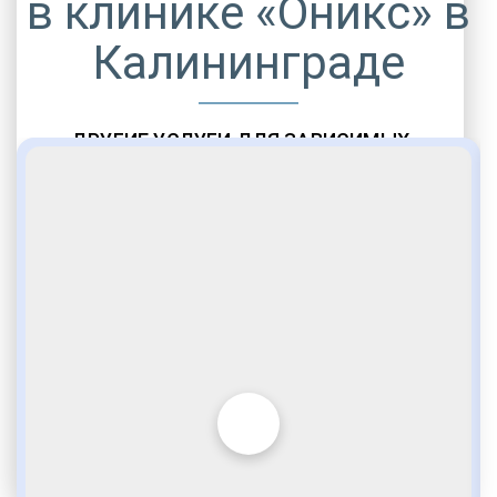
в клинике «Оникс» в
Калининграде
ДРУГИЕ УСЛУГИ ДЛЯ ЗАВИСИМЫХ
Амбулаторная помощь
Врачебное наблюдение
Социальные программы
Полноценный возврат в социум
Комфортабельные палаты
Опытные медики
VIP программы помощи
Внимательное отношение
Игромания
Лудомания
Услуги адвоката
По статье 228