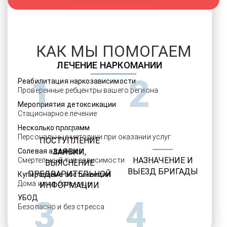
КАК МЫ ПОМОГАЕМ
ЛЕЧЕНИЕ НАРКОМАНИИ
1
2
Реабилитация наркозависимости
Проверенные ребцентры вашего региона
Мероприятия детоксикации
Стационарное лечение
Несколько программ
Персональные методики при оказании услуг
ПОСТУПЛЕНИЕ
Солевая аддикция
ЗАЯВКИ,
НАЗНАЧЕНИЕ И
Смертельный тип зависимости
ВЫЯСНЕНИЕ
ВЫЕЗД БРИГАДЫ
ПРЕДВАРИТЕЛЬНОЙ
Купирование абстиненции
Дома или в больнице
ИНФОРМАЦИИ
УБОД
3
4
Безопасно и без стресса