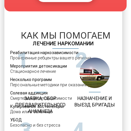
КАК МЫ ПОМОГАЕМ
ЛЕЧЕНИЕ НАРКОМАНИИ
1
2
Реабилитация наркозависимости
Проверенные ребцентры вашего региона
Мероприятия детоксикации
Стационарное лечение
Несколько программ
Персональные методики при оказании услуг
Солевая аддикция
ЗАЯВКА, СБОР
НАЗНАЧЕНИЕ И
Смертельный тип зависимости
ПРЕДВАРИТЕЛЬНОГО
ВЫЕЗД БРИГАДЫ
Купирование абстиненции
АНАМНЕЗА
Дома или в больнице
УБОД
3
4
Безопасно и без стресса