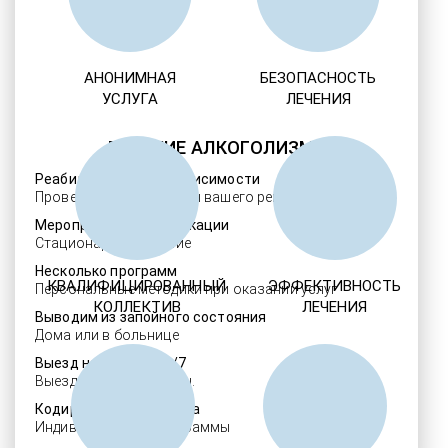
АНОНИМНАЯ
БЕЗОПАСНОСТЬ
УСЛУГА
ЛЕЧЕНИЯ
ЛЕЧЕНИЕ АЛКОГОЛИЗМА
Реабилитация алкозависимости
Проверенные ребцентры вашего региона
Мероприятия детоксикации
Стационарное лечение
Несколько программ
КВАЛИФИЦИРОВАННЫЙ
ЭФФЕКТИВНОСТЬ
Персональные методики при оказании услуг
КОЛЛЕКТИВ
ЛЕЧЕНИЯ
Выводим из запойного состояния
Дома или в больнице
Выезд нарколога 24/7
Выезд в течение 30 мин.
Кодировка алкоголизма
Индивидуальные программы