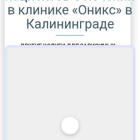
в клинике «Оникс» в
Калининграде
ДРУГИЕ УСЛУГИ ДЛЯ ЗАВИСИМЫХ
Амбулаторная помощь
Врачебное наблюдение
Социальные программы
Полноценный возврат в социум
Комфортабельные палаты
Опытные медики
VIP программы помощи
Внимательное отношение
Игромания
Лудомания
Услуги адвоката
По статье 228