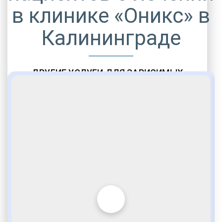
в клинике «Оникс» в
Калининграде
ДРУГИЕ УСЛУГИ ДЛЯ ЗАВИСИМЫХ
Амбулаторная помощь
Врачебное наблюдение
Социальные программы
Полноценный возврат в социум
Комфортабельные палаты
Опытные медики
VIP программы помощи
Внимательное отношение
Игромания
Лудомания
Услуги адвоката
По статье 228