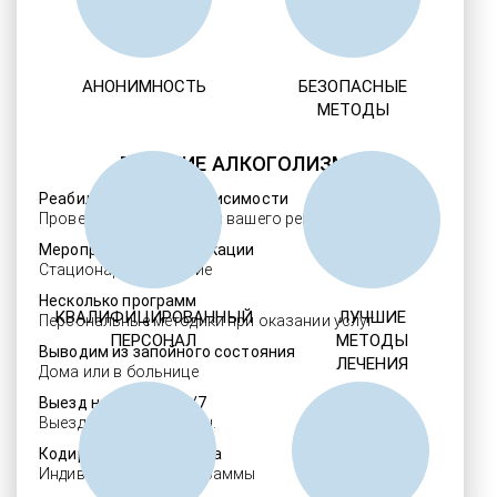
АНОНИМНОСТЬ
БЕЗОПАСНЫЕ
МЕТОДЫ
ЛЕЧЕНИЕ АЛКОГОЛИЗМА
Реабилитация алкозависимости
Проверенные ребцентры вашего региона
Мероприятия детоксикации
Стационарное лечение
Несколько программ
КВАЛИФИЦИРОВАННЫЙ
ЛУЧШИЕ
Персональные методики при оказании услуг
ПЕРСОНАЛ
МЕТОДЫ
Выводим из запойного состояния
ЛЕЧЕНИЯ
Дома или в больнице
Выезд нарколога 24/7
Выезд в течение 30 мин.
Кодировка алкоголизма
Индивидуальные программы