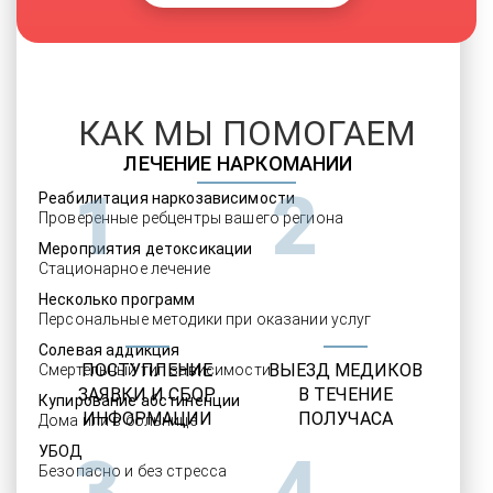
КАК МЫ ПОМОГАЕМ
ЛЕЧЕНИЕ НАРКОМАНИИ
1
2
Реабилитация наркозависимости
Проверенные ребцентры вашего региона
Мероприятия детоксикации
Стационарное лечение
Несколько программ
Персональные методики при оказании услуг
Солевая аддикция
ПОСТУПЛЕНИЕ
ВЫЕЗД МЕДИКОВ
Смертельный тип зависимости
ЗАЯВКИ И СБОР
В ТЕЧЕНИЕ
Купирование абстиненции
ИНФОРМАЦИИ
ПОЛУЧАСА
Дома или в больнице
УБОД
3
4
Безопасно и без стресса