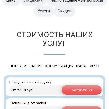
Цены
Лицензии
Часто задаваемые вопросы
Услуги
Скидки
СТОИМОСТЬ НАШИХ
УСЛУГ
ВЫВОД ИЗ ЗАПОЯ
КОНСУЛЬТАЦИЯ ВРАЧА
ЛЕЧЕНИЕ 
Вывод из запоя на дому
От
2300
руб
Консультация
Капельница от запоя