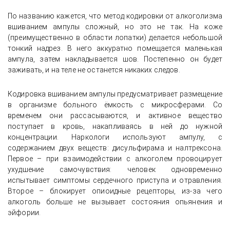
По названию кажется, что метод кодировки от алкоголизма
вшиванием ампулы сложный, но это не так. На коже
(преимущественно в области лопатки) делается небольшой
тонкий надрез. В него аккуратно помещается маленькая
ампула, затем накладывается шов. Постепенно он будет
заживать, и на теле не останется никаких следов.
Кодировка вшиванием ампулы предусматривает размещение
в организме больного ёмкость с микросферами. Со
временем они рассасываются, и активное вещество
поступает в кровь, накапливаясь в ней до нужной
концентрации. Наркологи используют ампулу, с
содержанием двух веществ: дисульфирама и налтрексона.
Первое – при взаимодействии с алкоголем провоцирует
ухудшение самочувствия: человек одновременно
испытывает симптомы сердечного приступа и отравления.
Второе – блокирует опиоидные рецепторы, из-за чего
алкоголь больше не вызывает состояния опьянения и
эйфории.