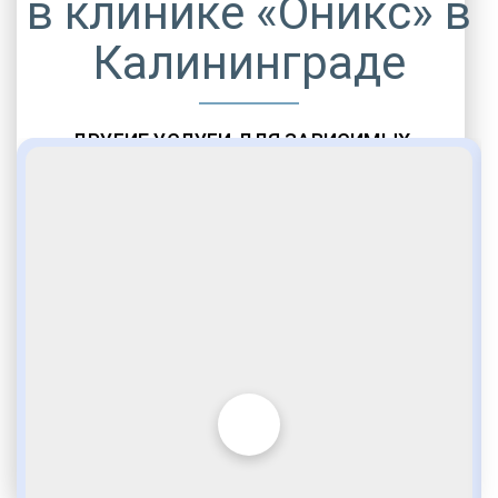
в клинике «Оникс» в
Калининграде
ДРУГИЕ УСЛУГИ ДЛЯ ЗАВИСИМЫХ
Амбулаторная помощь
Врачебное наблюдение
Социальные программы
Полноценный возврат в социум
Комфортабельные палаты
Опытные медики
VIP программы помощи
Внимательное отношение
Игромания
Лудомания
Услуги адвоката
По статье 228