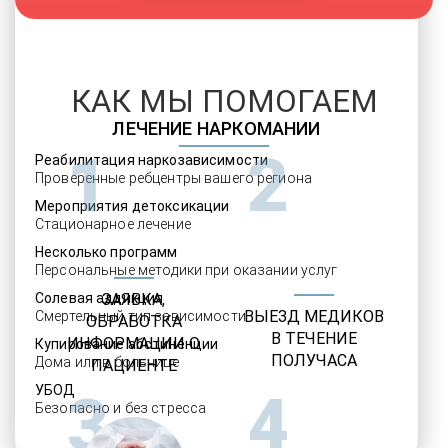
КАК МЫ ПОМОГАЕМ
ЛЕЧЕНИЕ НАРКОМАНИИ
1
2
Реабилитация наркозависимости
Проверенные ребцентры вашего региона
Мероприятия детоксикации
Стационарное лечение
Несколько программ
Персональные методики при оказании услуг
Солевая аддикция
ЗАЯВКА,
ВЫЕЗД МЕДИКОВ
Смертельный тип зависимости
ОБРАБОТКА
В ТЕЧЕНИЕ
ИНФОРМАЦИИ О
Купирование абстиненции
ПОЛУЧАСА
Дома или в больнице
ПАЦИЕНТЕ
УБОД
3
4
Безопасно и без стресса