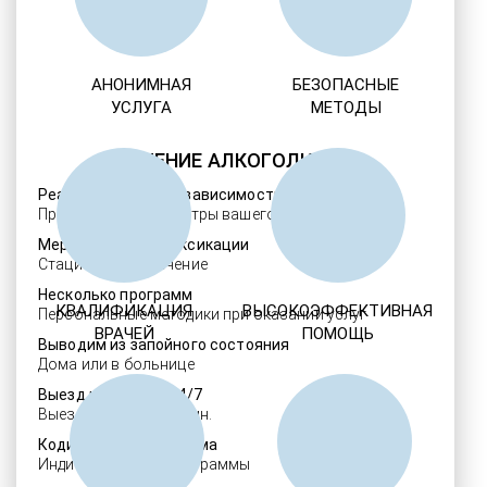
АНОНИМНАЯ
БЕЗОПАСНЫЕ
УСЛУГА
МЕТОДЫ
ЛЕЧЕНИЕ АЛКОГОЛИЗМА
Реабилитация алкозависимости
Проверенные ребцентры вашего региона
Мероприятия детоксикации
Стационарное лечение
Несколько программ
КВАЛИФИКАЦИЯ
ВЫСОКОЭФФЕКТИВНАЯ
Персональные методики при оказании услуг
ВРАЧЕЙ
ПОМОЩЬ
Выводим из запойного состояния
Дома или в больнице
Выезд нарколога 24/7
Выезд в течение 30 мин.
Кодировка алкоголизма
Индивидуальные программы