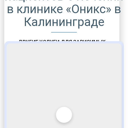
в клинике «Оникс» в
Калининграде
ДРУГИЕ УСЛУГИ ДЛЯ ЗАВИСИМЫХ
Амбулаторная помощь
Врачебное наблюдение
Социальные программы
Полноценный возврат в социум
Комфортабельные палаты
Опытные медики
VIP программы помощи
Внимательное отношение
Игромания
Лудомания
Услуги адвоката
По статье 228