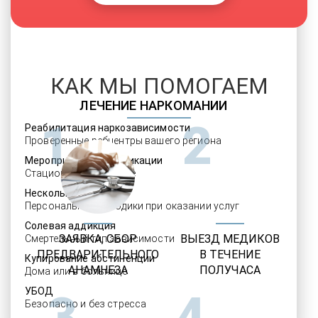
КАК МЫ ПОМОГАЕМ
ЛЕЧЕНИЕ НАРКОМАНИИ
1
2
Реабилитация наркозависимости
Проверенные ребцентры вашего региона
Мероприятия детоксикации
Стационарное лечение
Несколько программ
Персональные методики при оказании услуг
Солевая аддикция
ЗАЯВКА, СБОР
ВЫЕЗД МЕДИКОВ
Смертельный тип зависимости
ПРЕДВАРИТЕЛЬНОГО
В ТЕЧЕНИЕ
Купирование абстиненции
АНАМНЕЗА
ПОЛУЧАСА
Дома или в больнице
УБОД
3
4
Безопасно и без стресса