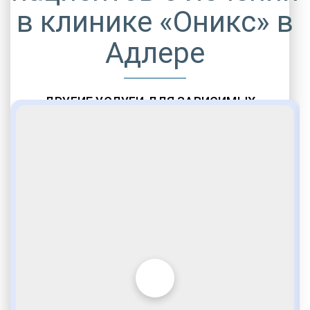
в клинике «Оникс» в
Адлере
ДРУГИЕ УСЛУГИ ДЛЯ ЗАВИСИМЫХ
Амбулаторная помощь
Врачебное наблюдение
Социальные программы
Полноценный возврат в социум
Комфортабельные палаты
Опытные медики
VIP программы помощи
Внимательное отношение
Игромания
Лудомания
Услуги адвоката
По статье 228