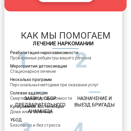
КАК МЫ ПОМОГАЕМ
ЛЕЧЕНИЕ НАРКОМАНИИ
1
2
Реабилитация наркозависимости
Проверенные ребцентры вашего региона
Мероприятия детоксикации
Стационарное лечение
Несколько программ
Персональные методики при оказании услуг
Солевая аддикция
ЗАЯВКА, СБОР
НАЗНАЧЕНИЕ И
Смертельный тип зависимости
ПРЕДВАРИТЕЛЬНОГО
ВЫЕЗД БРИГАДЫ
Купирование абстиненции
АНАМНЕЗА
Дома или в больнице
УБОД
3
4
Безопасно и без стресса