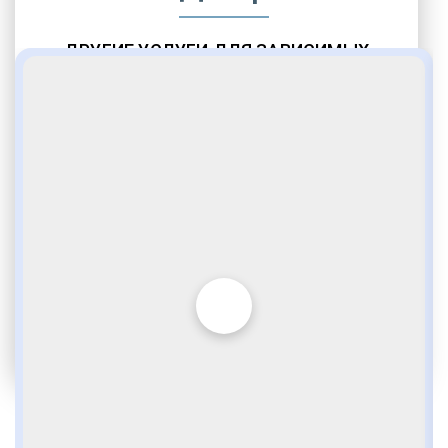
ДРУГИЕ УСЛУГИ ДЛЯ ЗАВИСИМЫХ
Амбулаторная помощь
Врачебное наблюдение
Социальные программы
Полноценный возврат в социум
Комфортабельные палаты
Опытные медики
VIP программы помощи
Внимательное отношение
Игромания
Лудомания
Услуги адвоката
По статье 228
Получить консультацию