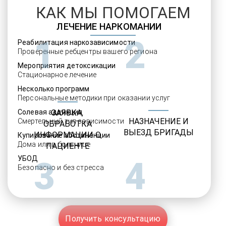
КАК МЫ ПОМОГАЕМ
ЛЕЧЕНИЕ НАРКОМАНИИ
1
2
Реабилитация наркозависимости
Проверенные ребцентры вашего региона
Мероприятия детоксикации
Стационарное лечение
Несколько программ
Персональные методики при оказании услуг
Солевая аддикция
ЗАЯВКА,
НАЗНАЧЕНИЕ И
Смертельный тип зависимости
ОБРАБОТКА
ВЫЕЗД БРИГАДЫ
ИНФОРМАЦИИ О
Купирование абстиненции
Дома или в больнице
ПАЦИЕНТЕ
УБОД
3
4
Безопасно и без стресса
Получить консультацию