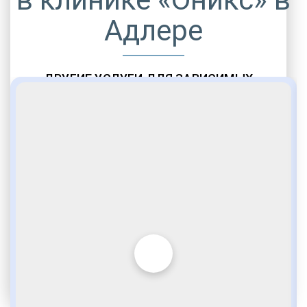
Адлере
ДРУГИЕ УСЛУГИ ДЛЯ ЗАВИСИМЫХ
Амбулаторная помощь
Врачебное наблюдение
Социальные программы
Полноценный возврат в социум
Комфортабельные палаты
Опытные медики
VIP программы помощи
Внимательное отношение
Игромания
Лудомания
Услуги адвоката
По статье 228