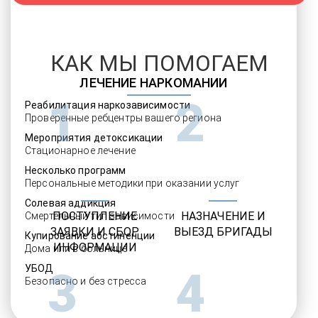
КАК МЫ ПОМОГАЕМ
ЛЕЧЕНИЕ НАРКОМАНИИ
1
2
Реабилитация наркозависимости
Проверенные ребцентры вашего региона
Мероприятия детоксикации
Стационарное лечение
Несколько программ
Персональные методики при оказании услуг
Солевая аддикция
ПОСТУПЛЕНИЕ
НАЗНАЧЕНИЕ И
Смертельный тип зависимости
ЗАЯВКИ И СБОР
ВЫЕЗД БРИГАДЫ
Купирование абстиненции
ИНФОРМАЦИИ
Дома или в больнице
УБОД
3
4
Безопасно и без стресса