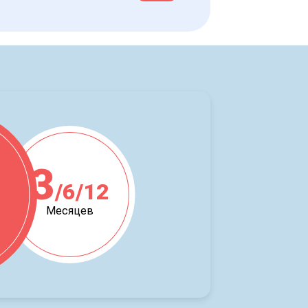
3
/6/12
ж
Месяцев