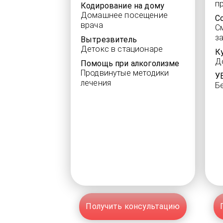
п
Кодирование на дому
Домашнее посещение
С
врача
С
з
Вытрезвитель
Детокс в стационаре
К
Д
Помощь при алкоголизме
Продвинутые методики
У
лечения
Б
Получить консультацию