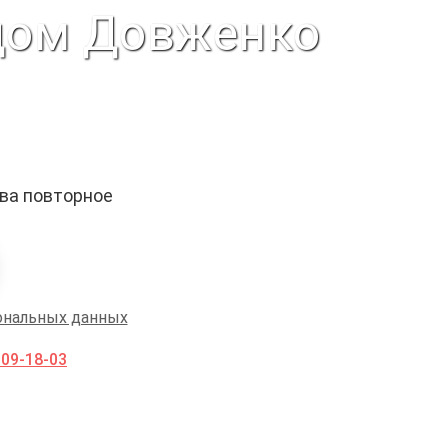
дом Довженко
ыва повторное
ональных данных
009-18-03