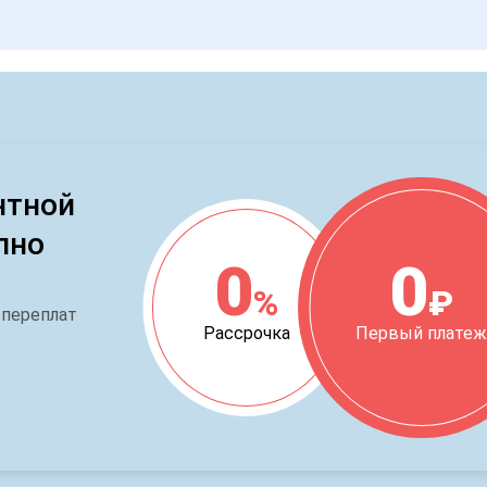
нтной
пно
0
0
%
₽
 переплат
Рассрочка
Первый плате