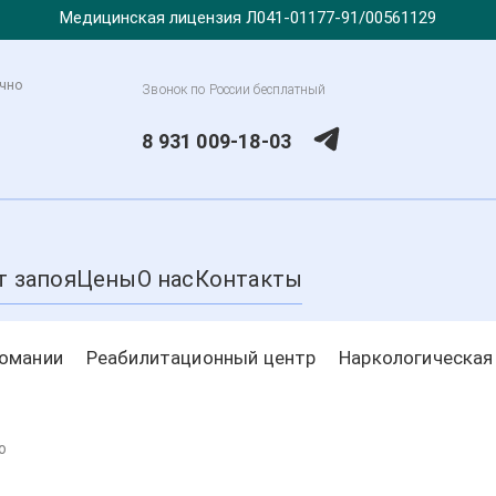
Медицинская лицензия Л041-01177-91/00561129
очно
Звонок по России бесплатный
8 931 009-18-03
т запоя
Цены
О нас
Контакты
комании
Реабилитационный центр
Наркологическая
о