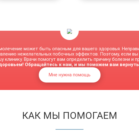
молечение может быть опасным для вашего здоровья. Неправ
явлению нежелательных побочных эффектов. Поэтому, если вы
у клинику. Врачи помогут вам определить причину болезни и 
доровьем! Обращайтесь к нам, и мы поможем вам вернуть
Мне нужна помощь
КАК МЫ ПОМОГАЕМ