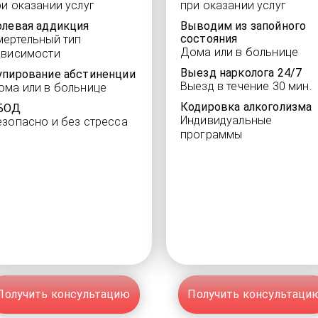
ри оказании услуг
при оказании услуг
олевая аддикция
Выводим из запойного
состояния
мертельный тип
Дома или в больнице
ависимости
Выезд нарколога 24/7
упирование абстиненции
Выезд в течение 30 мин.
ома или в больнице
Кодировка алкоголизма
БОД
Индивидуальные
езопасно и без стресса
программы
Получить консультацию
Получить консультаци