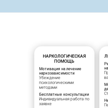
НАРКОЛОГИЧЕСКАЯ
Л
ПОМОЩЬ
Р
н
Мотивация на лечение
П
наркозависимости
в
Убеждение
психологическими
М
методами
д
С
Бесплатные консультации
Индивидуальная работа по
Н
заявке
П