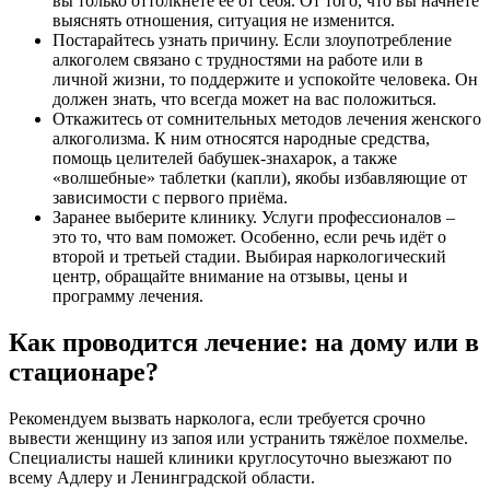
вы только оттолкнете её от себя. От того, что вы начнёте
выяснять отношения, ситуация не изменится.
Постарайтесь узнать причину. Если злоупотребление
алкоголем связано с трудностями на работе или в
личной жизни, то поддержите и успокойте человека. Он
должен знать, что всегда может на вас положиться.
Откажитесь от сомнительных методов лечения женского
алкоголизма. К ним относятся народные средства,
помощь целителей бабушек-знахарок, а также
«волшебные» таблетки (капли), якобы избавляющие от
зависимости с первого приёма.
Заранее выберите клинику. Услуги профессионалов –
это то, что вам поможет. Особенно, если речь идёт о
второй и третьей стадии. Выбирая наркологический
центр, обращайте внимание на отзывы, цены и
программу лечения.
Как проводится лечение: на дому или в
стационаре?
Рекомендуем вызвать нарколога, если требуется срочно
вывести женщину из запоя или устранить тяжёлое похмелье.
Специалисты нашей клиники круглосуточно выезжают по
всему Адлеру и Ленинградской области.