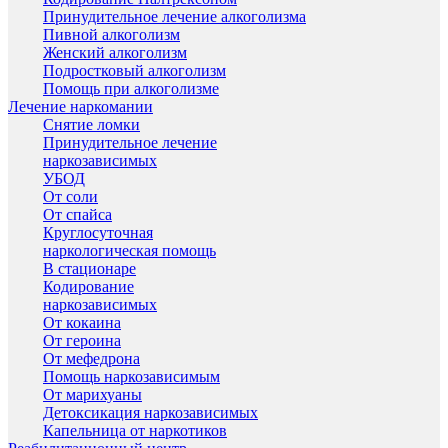
Принудительное лечение алкоголизма
Пивной алкоголизм
Женский алкоголизм
Подростковый алкоголизм
Помощь при алкоголизме
Лечение наркомании
Снятие ломки
Принудительное лечение
наркозависимых
УБОД
От соли
От спайса
Круглосуточная
наркологическая помощь
В стационаре
Кодирование
наркозависимых
От кокаина
От героина
От мефедрона
Помощь наркозависимым
От марихуаны
Детоксикация наркозависимых
Капельница от наркотиков