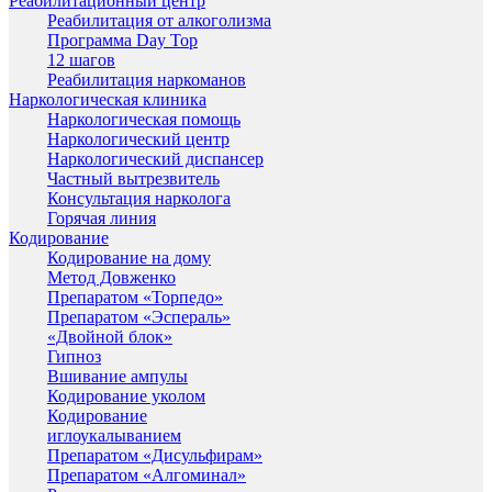
Реабилитационный центр
Реабилитация от алкоголизма
Программа Day Top
12 шагов
Реабилитация наркоманов
Наркологическая клиника
Наркологическая помощь
Наркологический центр
Наркологический диспансер
Частный вытрезвитель
Консультация нарколога
Горячая линия
Кодирование
Кодирование на дому
Метод Довженко
Препаратом «Торпедо»
Препаратом «Эспераль»
«Двойной блок»
Гипноз
Вшивание ампулы
Кодирование уколом
Кодирование
иглоукалыванием
Препаратом «Дисульфирам»
Препаратом «Алгоминал»