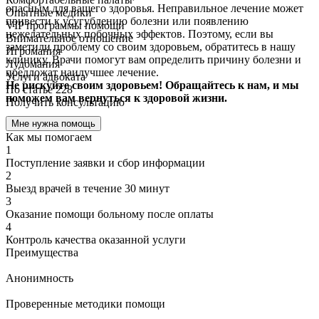
опасным для вашего здоровья. Неправильное лечение может
Опытные медики
привести к усугублению болезни или появлению
VIP программы помощи
нежелательных побочных эффектов. Поэтому, если вы
Внимательное отношение
заметили проблему со своим здоровьем, обратитесь в нашу
Игромания
клинику. Врачи помогут вам определить причину болезни и
Лудомания
предложат наилучшее лечение.
Услуги адвоката
Не рискуйте своим здоровьем! Обращайтесь к нам, и мы
По статье 228
поможем вам вернуться к здоровой жизни.
Получить консультацию
Мне нужна помощь
Как мы помогаем
1
Поступление заявки и сбор информации
2
Выезд врачей в течение 30 минут
3
Оказание помощи больному после оплаты
4
Контроль качества оказанной услуги
Преимущества
Анонимность
Проверенные методики помощи