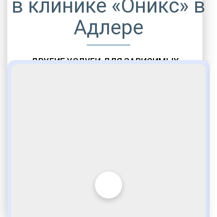
в клинике «Оникс» в
Адлере
ДРУГИЕ УСЛУГИ ДЛЯ ЗАВИСИМЫХ
Амбулаторная помощь
Врачебное наблюдение
Социальные программы
Полноценный возврат в социум
Комфортабельные палаты
Опытные медики
VIP программы помощи
Внимательное отношение
Игромания
Лудомания
Услуги адвоката
По статье 228