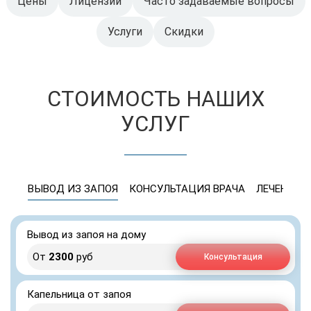
Цены
Лицензии
Часто задаваемые вопросы
Услуги
Скидки
СТОИМОСТЬ НАШИХ
УСЛУГ
ВЫВОД ИЗ ЗАПОЯ
КОНСУЛЬТАЦИЯ ВРАЧА
ЛЕЧЕНИЕ 
Вывод из запоя на дому
От
2300
руб
Консультация
Капельница от запоя