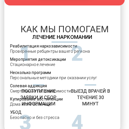
КАК МЫ ПОМОГАЕМ
ЛЕЧЕНИЕ НАРКОМАНИИ
1
2
Реабилитация наркозависимости
Проверенные ребцентры вашего региона
Мероприятия детоксикации
Стационарное лечение
Несколько программ
Персональные методики при оказании услуг
Солевая аддикция
ПОСТУПЛЕНИЕ
ВЫЕЗД ВРАЧЕЙ В
Смертельный тип зависимости
ЗАЯВКИ И СБОР
ТЕЧЕНИЕ 30
Купирование абстиненции
ИНФОРМАЦИИ
МИНУТ
Дома или в больнице
УБОД
3
4
Безопасно и без стресса