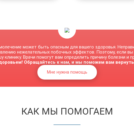
молечение может быть опасным для вашего здоровья. Неправ
явлению нежелательных побочных эффектов. Поэтому, если вы
у клинику. Врачи помогут вам определить причину болезни и 
доровьем! Обращайтесь к нам, и мы поможем вам вернуть
Мне нужна помощь
КАК МЫ ПОМОГАЕМ