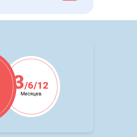
3
/6/12
ж
Месяцев