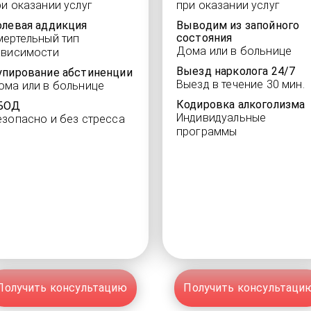
ри оказании услуг
при оказании услуг
олевая аддикция
Выводим из запойного
состояния
мертельный тип
Дома или в больнице
ависимости
Выезд нарколога 24/7
упирование абстиненции
Выезд в течение 30 мин.
ома или в больнице
Кодировка алкоголизма
БОД
Индивидуальные
езопасно и без стресса
программы
Получить консультацию
Получить консультаци