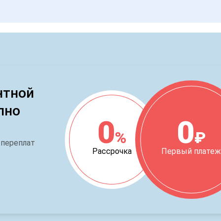
нтной
пно
0
0
%
₽
 переплат
Рассрочка
Первый плате