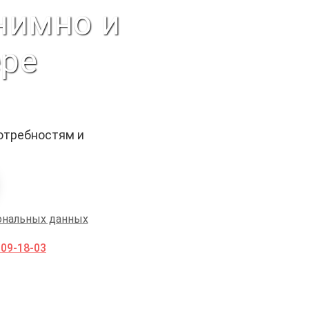
нимно и
ере
отребностям и
ональных данных
009-18-03