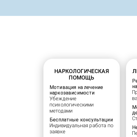
НАРКОЛОГИЧЕСКАЯ
Л
ПОМОЩЬ
Р
н
Мотивация на лечение
П
наркозависимости
в
Убеждение
психологическими
М
методами
д
С
Бесплатные консультации
Индивидуальная работа по
Н
заявке
П