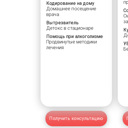
п
Кодирование на дому
Домашнее посещение
С
врача
С
з
Вытрезвитель
Детокс в стационаре
К
Д
Помощь при алкоголизме
Продвинутые методики
У
лечения
Б
Получить консультацию