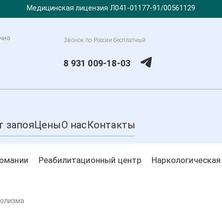
Медицинская лицензия Л041-01177-91/00561129
очно
Звонок по России бесплатный
8 931 009-18-03
т запоя
Цены
О нас
Контакты
комании
Реабилитационный центр
Наркологическая
голизма