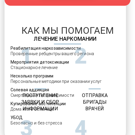
КАК МЫ ПОМОГАЕМ
ЛЕЧЕНИЕ НАРКОМАНИИ
1
2
Реабилитация наркозависимости
Проверенные ребцентры вашего региона
Мероприятия детоксикации
Стационарное лечение
Несколько программ
Персональные методики при оказании услуг
Солевая аддикция
ПОСТУПЛЕНИЕ
ОТПРАВКА
Смертельный тип зависимости
ЗАЯВКИ И СБОР
БРИГАДЫ
Купирование абстиненции
ИНФОРМАЦИИ
ВРАЧЕЙ
Дома или в больнице
УБОД
3
4
Безопасно и без стресса