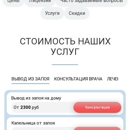
Цены
Лицензии
Часто задаваемые вопросы
Услуги
Скидки
СТОИМОСТЬ НАШИХ
УСЛУГ
ВЫВОД ИЗ ЗАПОЯ
КОНСУЛЬТАЦИЯ ВРАЧА
ЛЕЧЕНИЕ 
Вывод из запоя на дому
От
2300
руб
Консультация
Капельница от запоя