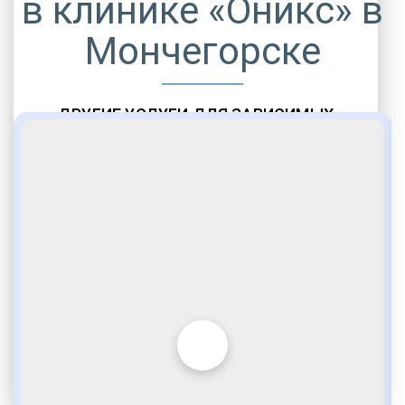
в клинике «Оникс» в
Мончегорске
ДРУГИЕ УСЛУГИ ДЛЯ ЗАВИСИМЫХ
Амбулаторная помощь
Врачебное наблюдение
Социальные программы
Полноценный возврат в социум
Комфортабельные палаты
Опытные медики
VIP программы помощи
Внимательное отношение
Игромания
Лудомания
Услуги адвоката
По статье 228