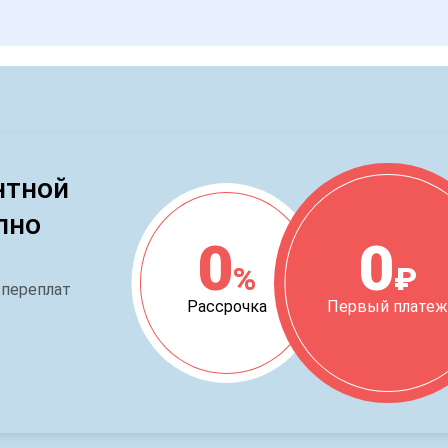
нтной
пно
0
0
%
₽
 переплат
Рассрочка
Первый плате