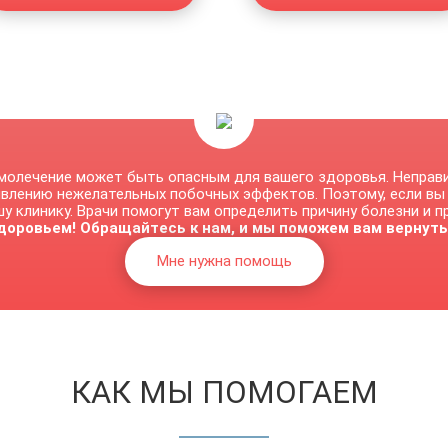
молечение может быть опасным для вашего здоровья. Неправ
явлению нежелательных побочных эффектов. Поэтому, если вы
у клинику. Врачи помогут вам определить причину болезни и 
доровьем! Обращайтесь к нам, и мы поможем вам вернуть
Мне нужна помощь
КАК МЫ ПОМОГАЕМ