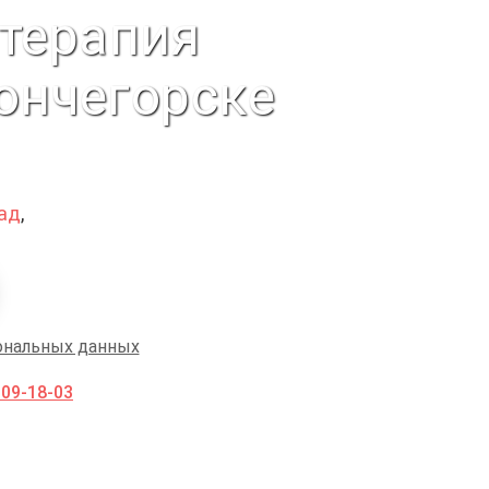
 терапия
ончегорске
ад
,
ональных данных
009-18-03