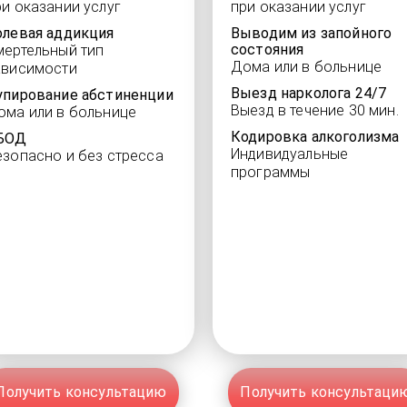
ри оказании услуг
при оказании услуг
олевая аддикция
Выводим из запойного
состояния
мертельный тип
Дома или в больнице
ависимости
Выезд нарколога 24/7
упирование абстиненции
Выезд в течение 30 мин.
ома или в больнице
Кодировка алкоголизма
БОД
Индивидуальные
езопасно и без стресса
программы
Получить консультацию
Получить консультаци