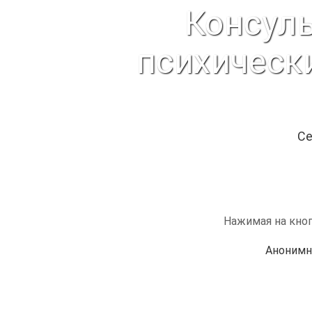
Консуль
психическ
Се
Нажимая на кноп
Анонимн