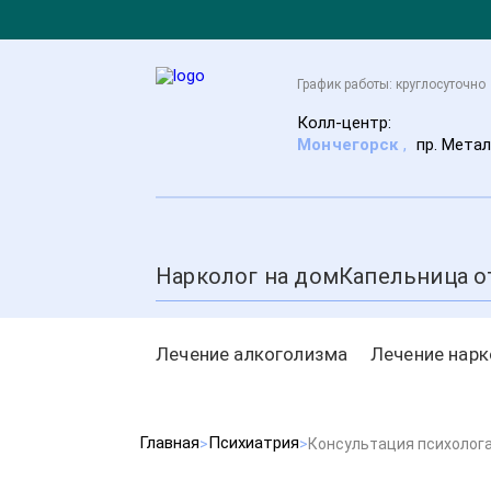
График работы: круглосуточно
Колл-центр:
Мончегорск
,
пр. Метал
Нарколог на дом
Капельница о
Лечение алкоголизма
Лечение нар
Главная
Психиатрия
Консультация психолог