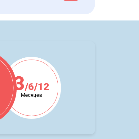
3
/6/12
ж
Месяцев