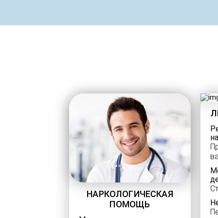
Л
Р
н
П
в
М
д
С
НАРКОЛОГИЧЕСКАЯ
Н
ПОМОЩЬ
П