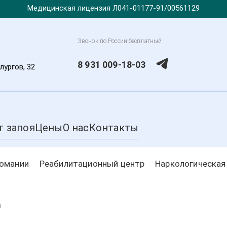
Медицинская лицензия Л041-01177-91/00561129
Звонок по России бесплатный
8 931 009-18-03
лургов, 32
т запоя
Цены
О нас
Контакты
комании
Реабилитационный центр
Наркологическая
а