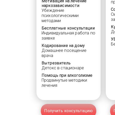
Мотивация на лечение
п
наркозависимости
С
Убеждение
С
психологическими
з
методами
К
Бесплатные консультации
Д
Индивидуальная работа по
заявке
У
Б
Кодирование на дому
Домашнее посещение
врача
Вытрезвитель
Детокс в стационаре
Помощь при алкоголизме
Продвинутые методики
лечения
Получить консультацию