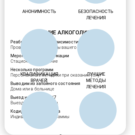
АНОНИМНОСТЬ
БЕЗОПАСНОСТЬ
ЛЕЧЕНИЯ
ЛЕЧЕНИЕ АЛКОГОЛИЗМА
Реабилитация алкозависимости
Проверенные ребцентры вашего региона
Мероприятия детоксикации
Стационарное лечение
Несколько программ
КВАЛИФИКАЦИЯ
ЛУЧШИЕ
Персональные методики при оказании услуг
ВРАЧЕЙ
МЕТОДЫ
Выводим из запойного состояния
ЛЕЧЕНИЯ
Дома или в больнице
Выезд нарколога 24/7
Выезд в течение 30 мин.
Кодировка алкоголизма
Индивидуальные программы