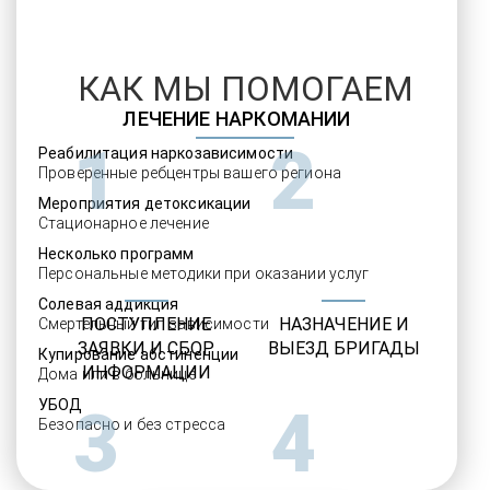
КАК МЫ ПОМОГАЕМ
ЛЕЧЕНИЕ НАРКОМАНИИ
1
2
Реабилитация наркозависимости
Проверенные ребцентры вашего региона
Мероприятия детоксикации
Стационарное лечение
Несколько программ
Персональные методики при оказании услуг
Солевая аддикция
ПОСТУПЛЕНИЕ
НАЗНАЧЕНИЕ И
Смертельный тип зависимости
ЗАЯВКИ И СБОР
ВЫЕЗД БРИГАДЫ
Купирование абстиненции
ИНФОРМАЦИИ
Дома или в больнице
УБОД
3
4
Безопасно и без стресса