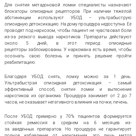
Для снятия метадоновой ломки специалисты назначают
блокаторы опиоидных рецепторов. При наличии тяжёлой
абстиненции используют УБОД – ультрабыструю
опиоидную детоксикацию. На дому процедура недоступна. Её
проводят под наркозом, чтобы пациент не чувствовал боли
из-за резкого вывода наркотиков. Препараты действуют
около 5 дней, в этот период опиоидные
рецепторы заблокированы. У наркомана есть время, чтобы
осознать свою болезнь и принять решение пройти
реабилитацию.
Благодаря УБОД снять, ломку можно за 1 день.
Ультрабыстрая опиоидная детоксикация – самый
эффективный способ, снятие ломки и вытеснение
наркотиков из организма. Процедура занимает от 2 до 7
часов, не оказывает негативного влияния на почки, печень.
После УБОД примерно у 70% пациентов формируется
стойкая ремиссия в среднем на 6 месяцев из-
за введённых препаратов. Но процедура не гарантирует
полное избавление от наркомании, это лишь метод