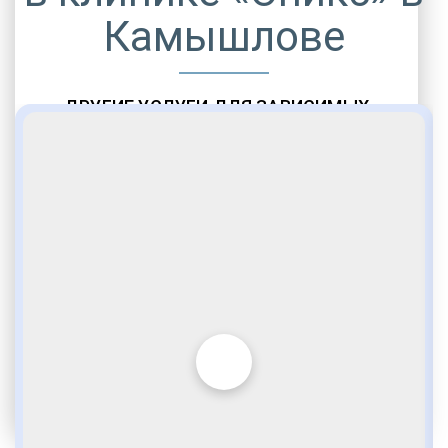
Камышлове
ДРУГИЕ УСЛУГИ ДЛЯ ЗАВИСИМЫХ
Амбулаторная помощь
Врачебное наблюдение
Социальные программы
Полноценный возврат в социум
Комфортабельные палаты
Опытные медики
VIP программы помощи
Внимательное отношение
Игромания
Лудомания
Услуги адвоката
По статье 228