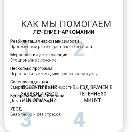
КАК МЫ ПОМОГАЕМ
ЛЕЧЕНИЕ НАРКОМАНИИ
1
2
Реабилитация наркозависимости
Проверенные ребцентры вашего региона
Мероприятия детоксикации
Стационарное лечение
Несколько программ
Персональные методики при оказании услуг
Солевая аддикция
ПОСТУПЛЕНИЕ
ВЫЕЗД ВРАЧЕЙ В
Смертельный тип зависимости
ЗАЯВКИ И СБОР
ТЕЧЕНИЕ 30
Купирование абстиненции
ИНФОРМАЦИИ
МИНУТ
Дома или в больнице
УБОД
3
4
Безопасно и без стресса