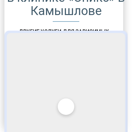
Камышлове
ДРУГИЕ УСЛУГИ ДЛЯ ЗАВИСИМЫХ
Амбулаторная помощь
Врачебное наблюдение
Социальные программы
Полноценный возврат в социум
Комфортабельные палаты
Опытные медики
VIP программы помощи
Внимательное отношение
Игромания
Лудомания
Услуги адвоката
По статье 228