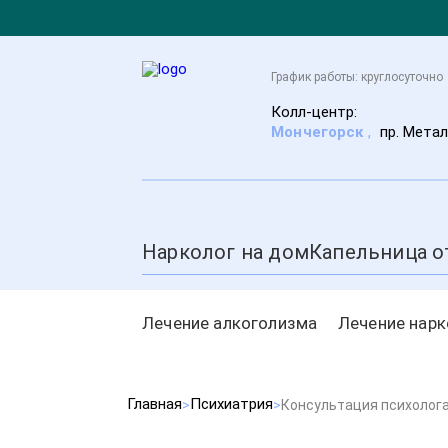
График работы: круглосуточно
Колл-центр:
Мончегорск
,
пр. Метал
Нарколог на дом
Капельница о
Лечение алкоголизма
Лечение нар
Главная
Психиатрия
Консультация психолог