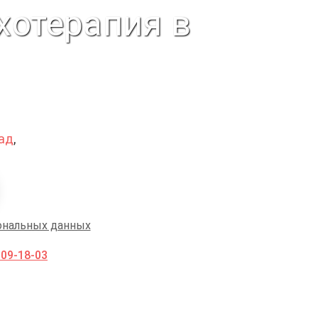
хотерапия в
ад
,
ональных данных
009-18-03