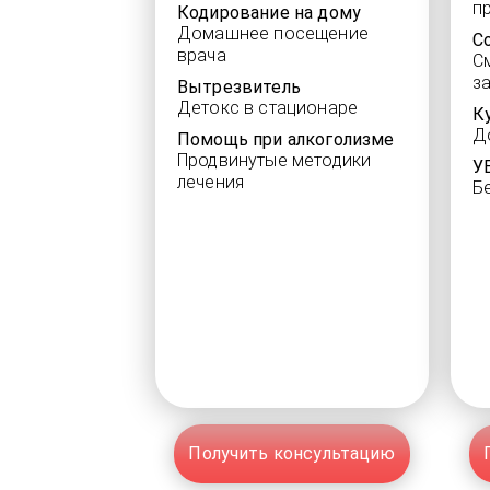
п
Кодирование на дому
Домашнее посещение
С
врача
С
з
Вытрезвитель
Детокс в стационаре
К
Д
Помощь при алкоголизме
Продвинутые методики
У
лечения
Б
Получить консультацию