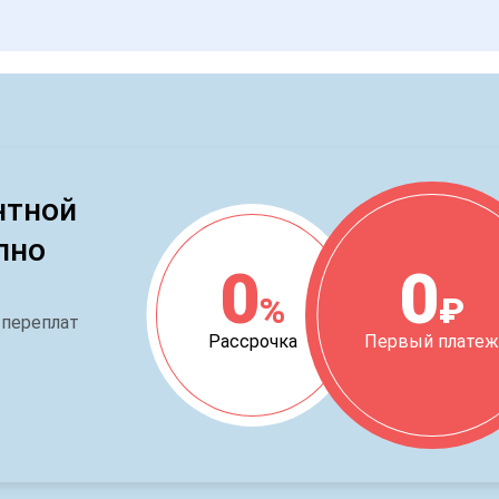
нтной
пно
0
0
%
₽
 переплат
Рассрочка
Первый плате