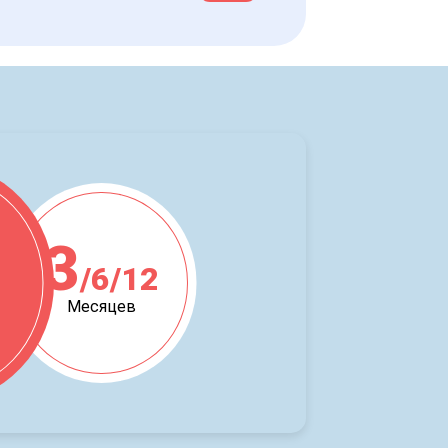
3
/6/12
ж
Месяцев