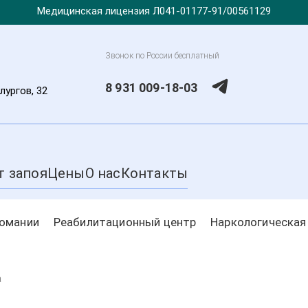
Медицинская лицензия Л041-01177-91/00561129
Звонок по России бесплатный
8 931 009-18-03
лургов, 32
т запоя
Цены
О нас
Контакты
комании
Реабилитационный центр
Наркологическая
а