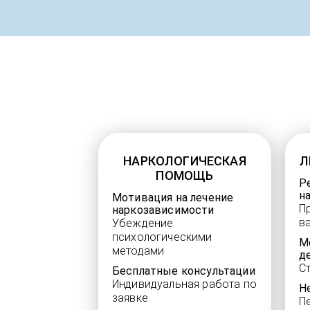
НАРКОЛОГИЧЕСКАЯ
Л
ПОМОЩЬ
Р
н
Мотивация на лечение
П
наркозависимости
в
Убеждение
психологическими
М
методами
д
С
Бесплатные консультации
Индивидуальная работа по
Н
заявке
П