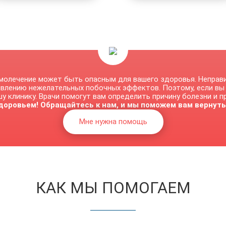
молечение может быть опасным для вашего здоровья. Неправ
явлению нежелательных побочных эффектов. Поэтому, если вы
у клинику. Врачи помогут вам определить причину болезни и 
доровьем! Обращайтесь к нам, и мы поможем вам вернуть
Мне нужна помощь
КАК МЫ ПОМОГАЕМ