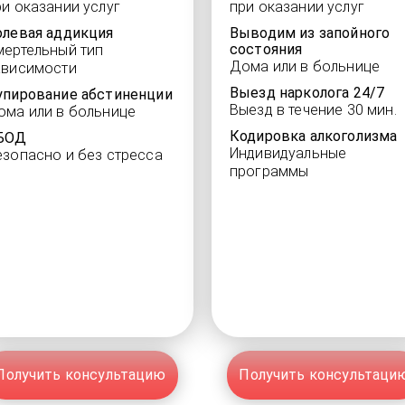
ри оказании услуг
при оказании услуг
олевая аддикция
Выводим из запойного
состояния
мертельный тип
Дома или в больнице
ависимости
Выезд нарколога 24/7
упирование абстиненции
Выезд в течение 30 мин.
ома или в больнице
Кодировка алкоголизма
БОД
Индивидуальные
езопасно и без стресса
программы
Получить консультацию
Получить консультаци