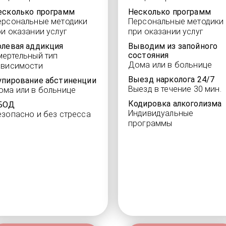
есколько программ
Несколько программ
ерсональные методики
Персональные методики
ри оказании услуг
при оказании услуг
олевая аддикция
Выводим из запойного
состояния
мертельный тип
Дома или в больнице
ависимости
Выезд нарколога 24/7
упирование абстиненции
Выезд в течение 30 мин.
ома или в больнице
Кодировка алкоголизма
БОД
Индивидуальные
езопасно и без стресса
программы