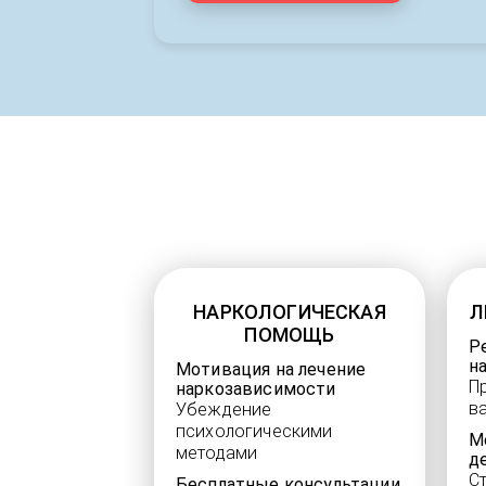
НАРКОЛОГИЧЕСКАЯ
Л
ПОМОЩЬ
Р
н
Мотивация на лечение
П
наркозависимости
в
Убеждение
психологическими
М
методами
д
С
Бесплатные консультации