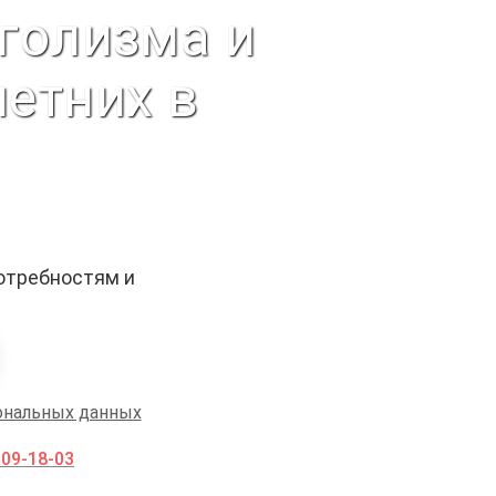
голизма и
етних в
отребностям и
ональных данных
009-18-03