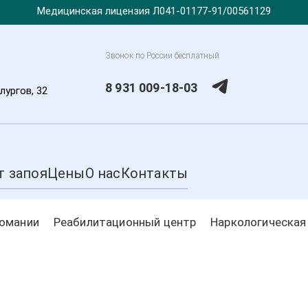
Медицинская лицензия Л041-01177-91/00561129
Звонок по России бесплатный
8 931 009-18-03
лургов, 32
т запоя
Цены
О нас
Контакты
комании
Реабилитационный центр
Наркологическая