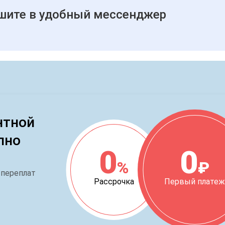
шите в удобный мессенджер
нтной
пно
0
0
%
₽
 переплат
Рассрочка
Первый плате