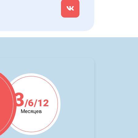
3
/6/12
ж
Месяцев