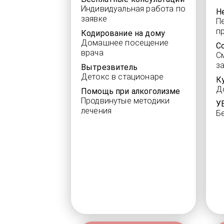
Индивидуальная работа по
Н
заявке
П
п
Кодирование на дому
Домашнее посещение
С
врача
С
з
Вытрезвитель
Детокс в стационаре
К
Д
Помощь при алкоголизме
Продвинутые методики
У
лечения
Б