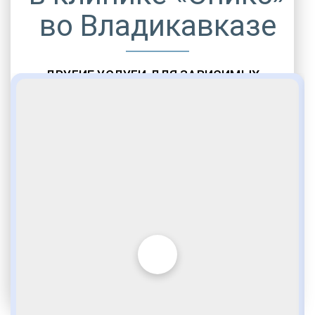
во Владикавказе
ДРУГИЕ УСЛУГИ ДЛЯ ЗАВИСИМЫХ
Амбулаторная помощь
Врачебное наблюдение
Социальные программы
Полноценный возврат в социум
Комфортабельные палаты
Опытные медики
VIP программы помощи
Внимательное отношение
Игромания
Лудомания
Услуги адвоката
По статье 228