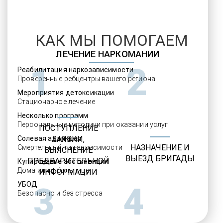
КАК МЫ ПОМОГАЕМ
ЛЕЧЕНИЕ НАРКОМАНИИ
1
2
Реабилитация наркозависимости
Проверенные ребцентры вашего региона
Мероприятия детоксикации
Стационарное лечение
Несколько программ
Персональные методики при оказании услуг
ПОСТУПЛЕНИЕ
Солевая аддикция
ЗАЯВКИ,
НАЗНАЧЕНИЕ И
Смертельный тип зависимости
ВЫЯСНЕНИЕ
ВЫЕЗД БРИГАДЫ
ПРЕДВАРИТЕЛЬНОЙ
Купирование абстиненции
Дома или в больнице
ИНФОРМАЦИИ
УБОД
3
4
Безопасно и без стресса