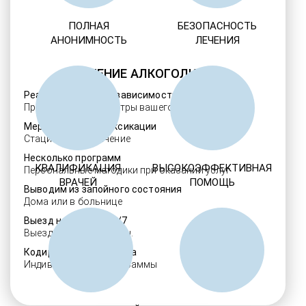
ПОЛНАЯ
БЕЗОПАСНОСТЬ
АНОНИМНОСТЬ
ЛЕЧЕНИЯ
ЛЕЧЕНИЕ АЛКОГОЛИЗМА
Реабилитация алкозависимости
Проверенные ребцентры вашего региона
Мероприятия детоксикации
Стационарное лечение
Несколько программ
КВАЛИФИКАЦИЯ
ВЫСОКОЭФФЕКТИВНАЯ
Персональные методики при оказании услуг
ВРАЧЕЙ
ПОМОЩЬ
Выводим из запойного состояния
Дома или в больнице
Выезд нарколога 24/7
Выезд в течение 30 мин.
Кодировка алкоголизма
Индивидуальные программы