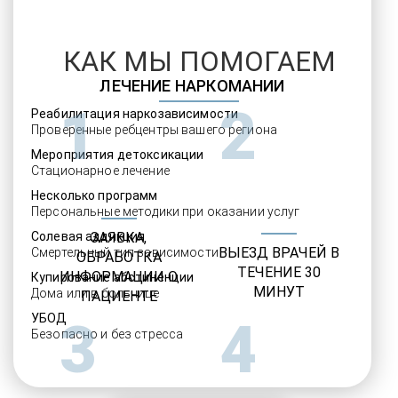
КАК МЫ ПОМОГАЕМ
ЛЕЧЕНИЕ НАРКОМАНИИ
1
2
Реабилитация наркозависимости
Проверенные ребцентры вашего региона
Мероприятия детоксикации
Стационарное лечение
Несколько программ
Персональные методики при оказании услуг
Солевая аддикция
ЗАЯВКА,
ВЫЕЗД ВРАЧЕЙ В
Смертельный тип зависимости
ОБРАБОТКА
ТЕЧЕНИЕ 30
ИНФОРМАЦИИ О
Купирование абстиненции
МИНУТ
Дома или в больнице
ПАЦИЕНТЕ
УБОД
3
4
Безопасно и без стресса