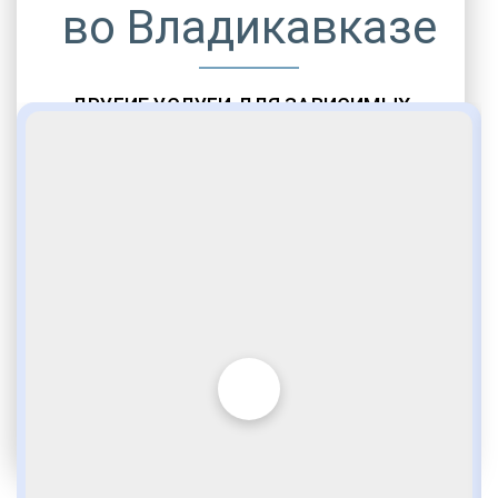
во Владикавказе
ДРУГИЕ УСЛУГИ ДЛЯ ЗАВИСИМЫХ
Амбулаторная помощь
Врачебное наблюдение
Социальные программы
Полноценный возврат в социум
Комфортабельные палаты
Опытные медики
VIP программы помощи
Внимательное отношение
Игромания
Лудомания
Услуги адвоката
По статье 228